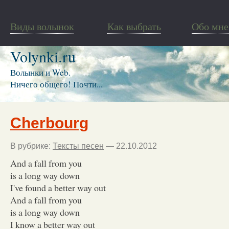
Виды волынок
Как выбрать
Обо мне
Volynki.ru
Волынки и Web.
Ничего общего! Почти...
Cherbourg
В рубрике:
Тексты песен
— 22.10.2012
And a fall from you
is a long way down
I've found a better way out
And a fall from you
is a long way down
I know a better way out