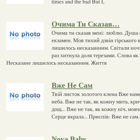
times and the bad But I,
Очима Ти Сказав…
Очима ти сказав мені: люблю. Душа 
екзамен. Мов тихий дзвін гірського
лишилось несказанним. Світали ночі
раз хитнула доля терезами. Слова як 
Несказане лишилось несказанним. Життя
Вже Не Сам
Твій листок золотого клена Вже намо
неба. Вже не так, як кожну мить, кри
дощ... Вже не так, як кожну ніч, мовча
Серце вкрала... Приспів: Вже не сам..
Nova Baby