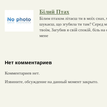
Білий Птах
Білим птахом літаєш ти в моїх снах, 
шукаєш, що згубила ти там? Серед ма
твоїм, Загубив я свій спокій, біль на
мене
Нет комментариев
Комментариев нет.
Извините, обсуждение на данный момент закрыто.