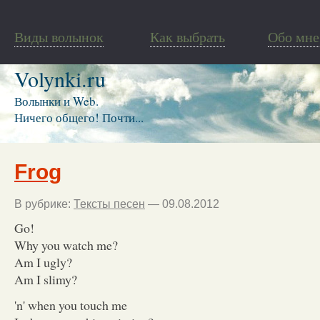
Виды волынок
Как выбрать
Обо мне
Volynki.ru
Волынки и Web.
Ничего общего! Почти...
Frog
В рубрике:
Тексты песен
— 09.08.2012
Go!
Why you watch me?
Am I ugly?
Am I slimy?
'n' when you touch me