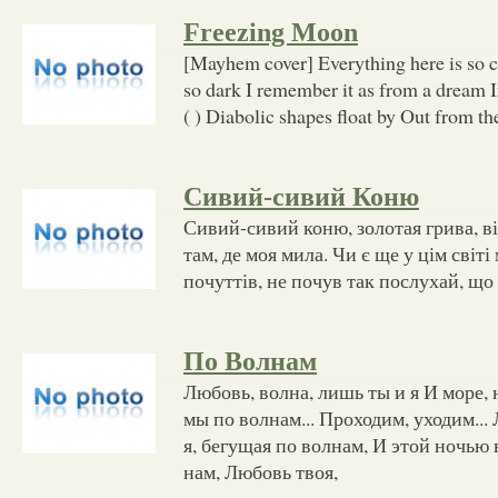
Freezing Moon
[Mayhem cover] Everything here is so c
so dark I remember it as from a dream In
( ) Diabolic shapes float by Out from th
Сивий-сивий Коню
Сивий-сивий коню, золотая грива, в
там, де моя мила. Чи є ще у цім світі
почуттів, не почув так послухай, що 
По Волнам
Любовь, волна, лишь ты и я И море, н
мы по волнам... Проходим, уходим... 
я, бегущая по волнам, И этой ночь
нам, Любовь твоя,