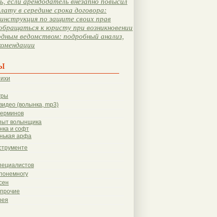
, если арендодатель внезапно повысил
лату в середине срока договора:
инструкция по защите своих прав
обращаться к юристу при возникновении
одным ведомством: подробный анализ,
комендации
ы
тихи
гры
видео (волынка, mp3)
терминов
пыт волынщика
нка и софт
нькая арфа
струменте
пециалистов
понемногу
сен
 прочие
рея