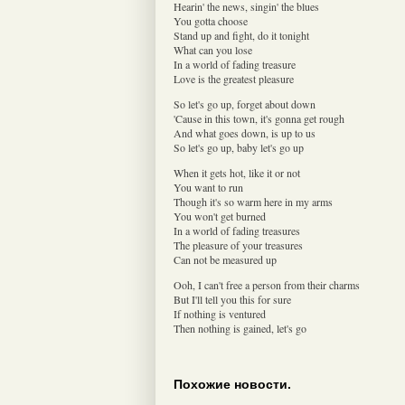
Hearin' the news, singin' the blues
You gotta choose
Stand up and fight, do it tonight
What can you lose
In a world of fading treasure
Love is the greatest pleasure
So let's go up, forget about down
'Cause in this town, it's gonna get rough
And what goes down, is up to us
So let's go up, baby let's go up
When it gets hot, like it or not
You want to run
Though it's so warm here in my arms
You won't get burned
In a world of fading treasures
The pleasure of your treasures
Can not be measured up
Ooh, I can't free a person from their charms
But I'll tell you this for sure
If nothing is ventured
Then nothing is gained, let's go
Похожие новости.