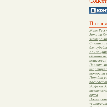
Соцсет
Послед
Женя Русск
Jamaica Su
электрони
Стоит ли 
для судебн
Как защити
обязательс
пошаговая
Платят ли 
квартира 
тонкости 
Порядок ув
последстви
Эффект до
техническ
друга
Почему от
усиливают