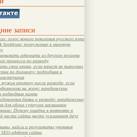
и
ние записи
их: голос нового поколения русского рэпа
k Spektrum: погружение в мрачную
ку
нанимать адвоката из другого региона
ого процесса по разводу
ть свои права, если юрист не выполнил
тва по договору: подробная и
 инструкция
мужья ипотеку после развода, если
оформлена на жену: юридические
и подводные камни
едомления банка о разводе: юридические
я для обоих супругов заемщиков
мино: Почему ошибки в контенте и
ой части сайта часто усиливают друг
зывы, кейсы и результаты учеников
 SEO-эффект сайта