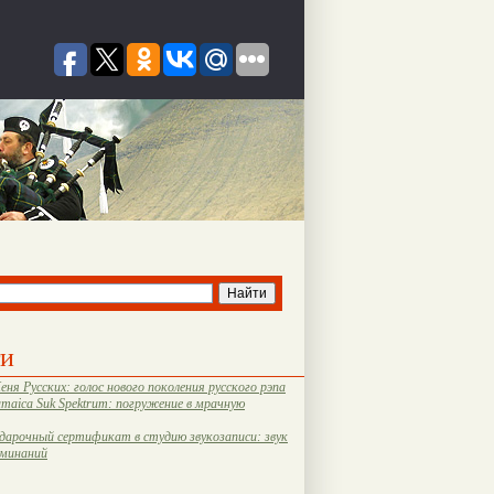
ти
еня Русских: голос нового поколения русского рэпа
amaica Suk Spektrum: погружение в мрачную
дарочный сертификат в студию звукозаписи: звук
оминаний