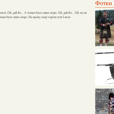
Фотки
землі, Ой, дай Бо... А тільки було синєє море, Ой, дай Бо... Ой, як не
ільки було синєє море. На цьому морі горіли огні І коло