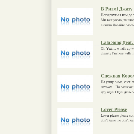
В Ритмі Джазу 
Ноги рвуться нам до 
Ми танцюємо, танцюєм
визнаю Давайте разо
Lala Song (feat
Oh Yeah... what's up w
diggety I'm here with my 
Снежная Коро
На улице зима, снег,
нахожу... По заснеж
иду один Один день о
Lover Please
Lover please please com
don't leave me don't 