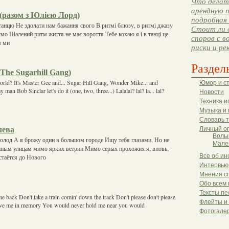
Что делать
арендную п
(разом з Юлією Лорд)
подробная 
танцю Не здолати нам бажання свого В ритмі блюзу, в ритмі джазу
Стоит ли 
о Шалений ритм життя не має вороття Тебе кохаю я і в танці це
споров с в
м ми
риски и ре
Раздел
. The Sugarhill Gang)
orld? It's Master Gee and... Sugar Hill Gang, Wonder Mike... and
Юмор и с
man Bob Sinclar let's do it (one, two, three...) Lalalal? lal? la... lal?
Новости
Техника и
Музыка и 
Словарь 
лева
Личный о
Волы
 холод А я брожу один в большом городе Ищу тебя глазами, Но не
Мале
енным улицам мимо ярких ветрин Мимо серых прохожих я, вновь,
Все об ин
стаётся до Нового
Интервью
Мнения с
Обо всем 
Тексты пе
e back Don't take a train comin' down the track Don't please don't please
Флейты и
leave me in memory You would never hold me near you would
Фотогале