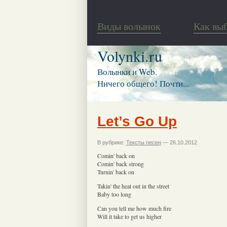
Виды волынок
Как вы
Volynki.ru
Волынки и Web.
Ничего общего! Почти...
Let’s Go Up
В рубрике:
Тексты песен
— 26.10.2012
Comin' back on
Comin' back strong
Turnin' back on
Takin' the heat out in the street
Baby too long
Can you tell me how much fire
Will it take to get us higher