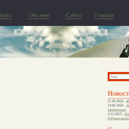
брать
Обо мне
Cайты
Главная
Новос
21.06.2026 -
Ж
14.06.2026 -
J
электронику
4.12.2025 -
По
будущих восп