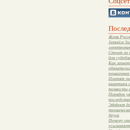
Соцсет
Послед
Женя Русск
Jamaica Su
электрони
Стоит ли 
для судебн
Как защити
обязательс
пошаговая
Платят ли 
квартира 
тонкости 
Порядок ув
последстви
Эффект до
техническ
друга
Почему от
усиливают