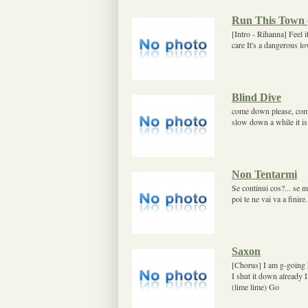
Run This Town (
[Intro - Rihanna] Feel 
care It's a dangerous l
Blind Dive
come down please, come
slow down a while it is
Non Tentarmi
Se continui cos?... se m
poi te ne vai va a finire.
Saxon
[Chorus] I am g-going 
I shut it down already
(lime lime) Go