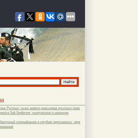
ти
еня Русских: голос нового поколения русского рэпа
amaica Suk Spektrum: погружение в мрачную
дарочный сертификат в студию звукозаписи: звук
оминаний