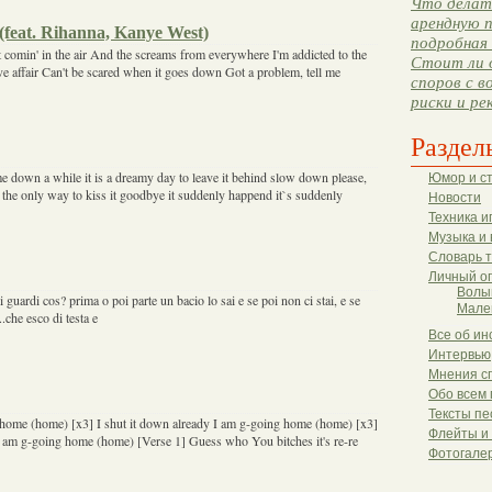
Что делать
арендную п
feat. Rihanna, Kanye West)
подробная 
it comin' in the air And the screams from everywhere I'm addicted to the
Стоит ли 
ove affair Can't be scared when it goes down Got a problem, tell me
споров с в
риски и ре
Раздел
 down a while it is a dreamy day to leave it behind slow down please,
Юмор и с
 the only way to kiss it goodbye it suddenly happend it`s suddenly
Новости
Техника и
Музыка и 
Словарь 
Личный о
Волы
i guardi cos? prima o poi parte un bacio lo sai e se poi non ci stai, e se
Мале
..che esco di testa e
Все об ин
Интервью
Мнения с
Обо всем 
Тексты пе
home (home) [x3] I shut it down already I am g-going home (home) [x3]
Флейты и
 I am g-going home (home) [Verse 1] Guess who You bitches it's re-re
Фотогале