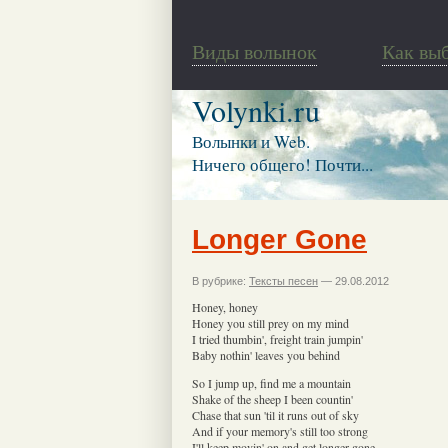
Виды волынок
Как вы
Volynki.ru
Волынки и Web.
Ничего общего! Почти...
Longer Gone
В рубрике:
Тексты песен
— 29.08.2012
Honey, honey
Honey you still prey on my mind
I tried thumbin', freight train jumpin'
Baby nothin' leaves you behind
So I jump up, find me a mountain
Shake of the sheep I been countin'
Chase that sun 'til it runs out of sky
And if your memory's still too strong
I'll keep movin' on and get longer gone