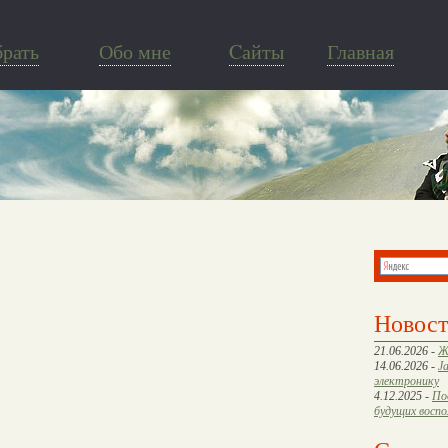
брать
Обо мне
Cайты
Главная
Новос
21.06.2026 -
Ж
14.06.2026 -
J
электронику
4.12.2025 -
По
будущих восп