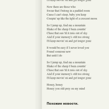
Now there are those who
Swear that I belong in a padded room
Cause I can't sleep, baby you keep
Creepin' up like the light of a crescent moon
So I jump up, find me a mountain
Shake of the sheep I been countin'
Chase that sun 'til it runs out of sky
And if your memory's still too strong
I'll keep movin' on and get longer gone
It would be easy if I never loved you
Found someone new
But until I do
So I jump up, find me a mountain
Shake of the sheep I been countin'
Chase that sun 'til it runs out of sky
And if your memory's still too strong
I'll keep movin' on and get longer gone
Honey, honey
Honey you still prey on my mind
Похожие новости.