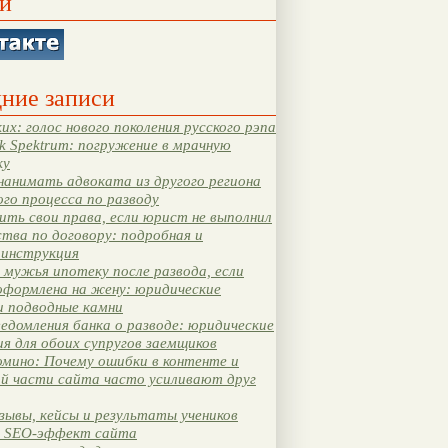
и
ние записи
их: голос нового поколения русского рэпа
k Spektrum: погружение в мрачную
ку
нанимать адвоката из другого региона
ого процесса по разводу
ть свои права, если юрист не выполнил
тва по договору: подробная и
 инструкция
мужья ипотеку после развода, если
оформлена на жену: юридические
и подводные камни
едомления банка о разводе: юридические
я для обоих супругов заемщиков
мино: Почему ошибки в контенте и
ой части сайта часто усиливают друг
зывы, кейсы и результаты учеников
 SEO-эффект сайта