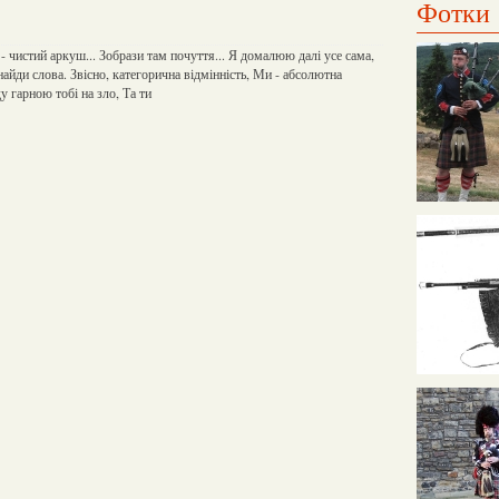
Фотки
 - чистий аркуш... Зобрази там почуття... Я домалюю далі усе сама,
знайди слова. Звісно, категорична відмінність, Ми - абсолютна
у гарною тобі на зло, Та ти