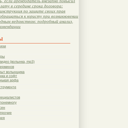
, если арендодатель внезапно повысил
лату в середине срока договора:
инструкция по защите своих прав
обращаться к юристу при возникновении
одным ведомством: подробный анализ,
комендации
ы
тихи
гры
видео (волынка, mp3)
терминов
пыт волынщика
нка и софт
нькая арфа
струменте
пециалистов
понемногу
сен
 прочие
рея