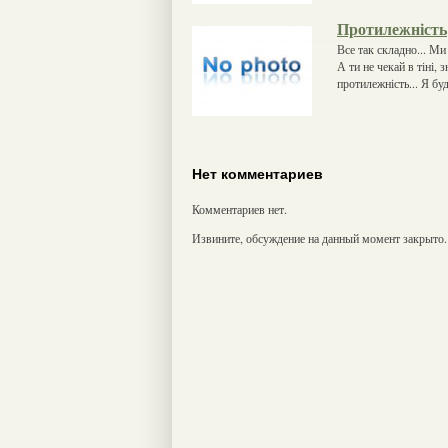
Протилежність
Все так складно... Ми
А ти не чекай в тіні, 
протилежність... Я буд
Нет комментариев
Комментариев нет.
Извините, обсуждение на данный момент закрыто.