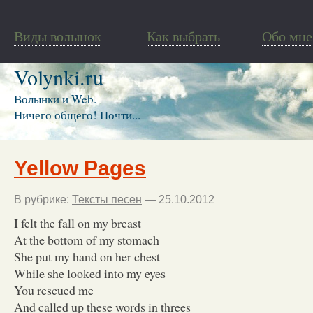
Виды волынок
Как выбрать
Обо мне
Volynki.ru
Волынки и Web.
Ничего общего! Почти...
Yellow Pages
В рубрике:
Тексты песен
— 25.10.2012
I felt the fall on my breast
At the bottom of my stomach
She put my hand on her chest
While she looked into my eyes
You rescued me
And called up these words in threes