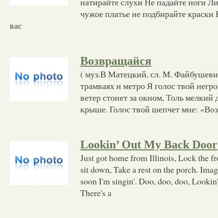
натирайте слухи Не падайте ноги Ли
чужое платье не подбирайте краски К
вас
Возвращайся
( муз.В Матецкий, сл. М. Файбушевич
трамваях и метро Я голос твой негр
ветер стонет за окном, Толь мелкий 
крыше. Голос твой шепчет мне: «Во
Lookin’ Out My Back Door
Just got home from Illinois, Lock the fr
sit down, Take a rest on the porch. Imagi
soon I'm singin'. Doo, doo, doo, Lookin
There's a