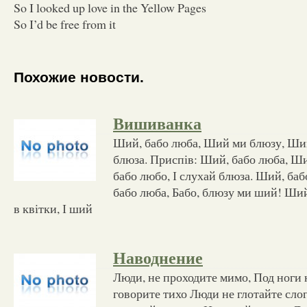
So I looked up love in the Yellow Pages
So I’d be free from it
Похожие новости.
Вишиванка
Ший, бабо люба, Ший ми блюзу, Ший,
блюза. Приспів: Ший, бабо люба, Ш
бабо любо, І слухай блюза. Ший, баб
бабо люба, Бабо, блюзу ми ший! Ши
в квітки, І ший
Наводнение
Люди, не проходите мимо, Под ноги 
говорите тихо Люди не глотайте сло