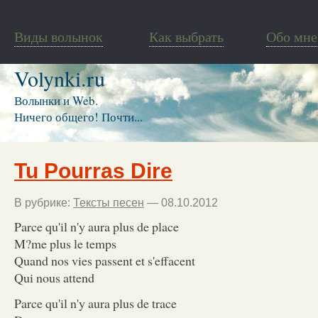
Виды волынок
Как выбрать
Обо мне
Volynki.ru
Волынки и Web.
Ничего общего! Почти...
Tu Pourras Dire
В рубрике:
Тексты песен
— 08.10.2012
Parce qu'il n'y aura plus de place
M?me plus le temps
Quand nos vies passent et s'effacent
Qui nous attend
Parce qu'il n'y aura plus de trace