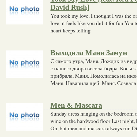
David Rush]
You took my love, I thought I was the 
love, it feels like you did it for fun You
heart keeps telling
Выходила Маня Замуж
С самого утра, Маня. Дождик из вед
с нашего двора весела-бодра. Косы з
прибрала, Маня. Помолилась на икон
Маня. Наварила щей, Маня. Созвала
Men & Mascara
Sunday dress hanging on the bedroom d
wine on the hardwood floor Last night, 
Oh, but men and mascara always run Di