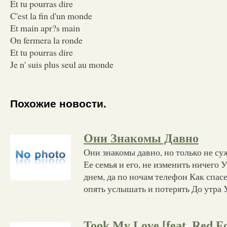
Et tu pourras dire
C'est la fin d'un monde
Et main apr?s main
On fermera la ronde
Et tu pourras dire
Je n' suis plus seul au monde
Похожие новости.
Они Знакомы Давно
Они знакомы давно, но только не су
Ее семья и его, не изменить ничего 
днем, да по ночам телефон Как спас
опять услышать и потерять До утра
Took My Love [feat. Red Fo