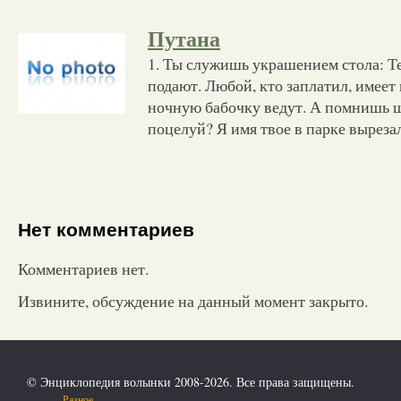
Путана
1. Ты служишь украшением стола: Те
подают. Любой, кто заплатил, имеет 
ночную бабочку ведут. А помнишь 
поцелуй? Я имя твое в парке выреза
Нет комментариев
Комментариев нет.
Извините, обсуждение на данный момент закрыто.
© Энциклопедия волынки 2008-2026. Все права защищены.
Разное