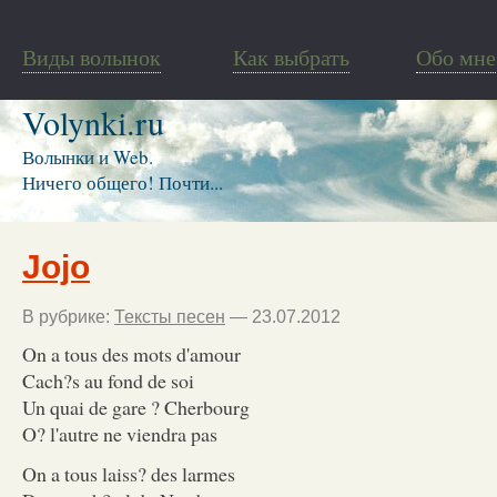
Виды волынок
Как выбрать
Обо мне
Volynki.ru
Волынки и Web.
Ничего общего! Почти...
Jojo
В рубрике:
Тексты песен
— 23.07.2012
On a tous des mots d'amour
Cach?s au fond de soi
Un quai de gare ? Cherbourg
O? l'autre ne viendra pas
On a tous laiss? des larmes