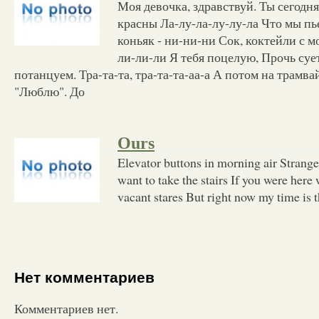
Моя девочка, здравствуй. Ты сегодн
красны Ла-лу-ла-лу-лу-ла Что мы пь
коньяк - ни-ни-ни Сок, коктейли с 
ли-ли-ли Я тебя поцелую, Прочь сует
потанцуем. Тра-та-та, тра-та-та-аа-а А потом на трамва
"Люблю". До
Ours
Elevator buttons in morning air Strang
want to take the stairs If you were here
vacant stares But right now my time is t
Нет комментариев
Комментариев нет.