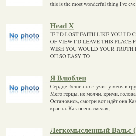
this is the most wonderful thing I've eve
Head X
IF I’D LOST FAITH LIKE YOU I’
OF VIEW I’D LEAVE THIS PLACE 
WISH YOU WOULD YOUR TRUTH I
OH SO EASY TO
Я Влюблен
Сердце, бешенно стучит у меня в гру
Мего герцы, не молчи, кричи, голова 
Остановись, смотри вот идёт она Как
красна. Как осень смелая,
Легкомысленный Вальс 