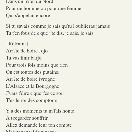
Dans un h?tel du Nord
Pour un homme ou pour une femme
Qui s'appelait encore
Si tu savais comme je sais qu'tu l'oublieras jamais
Tu t'en fous de c'que j'te dis, je sais, je sais.
{Refrain:}
Arr?te de boire Jojo
Tu vas finir barjo
Pour trois fois moins que rien
On est toutes des putains.
Arr?te de boire ivrogne
L'Alsace et la Bourgogne
J'vais t'dire c'que t'es ce soir
T'es le roi des comptoirs
Y a des moments tu m'fais honte
A t'regarder souffrir
Allez demande leur ton compte
Maintenant il faut partir