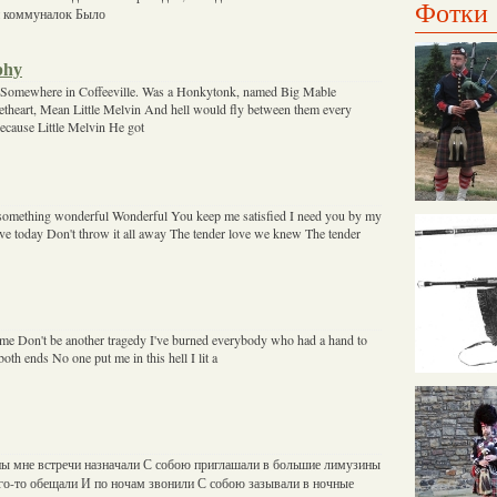
Фотки
и коммуналок Было
phy
9 Somewhere in Coffeeville. Was a Honkytonk, named Big Mable
heart, Mean Little Melvin And hell would fly between them every
cause Little Melvin He got
 something wonderful Wonderful You keep me satisfied I need you by my
ve today Don't throw it all away The tender love we knew The tender
o me Don't be another tragedy I've burned everybody who had a hand to
oth ends No one put me in this hell I lit a
ы мне встречи назначали С собою приглашали в большие лимузины
го-то обещали И по ночам звонили С собою зазывали в ночные