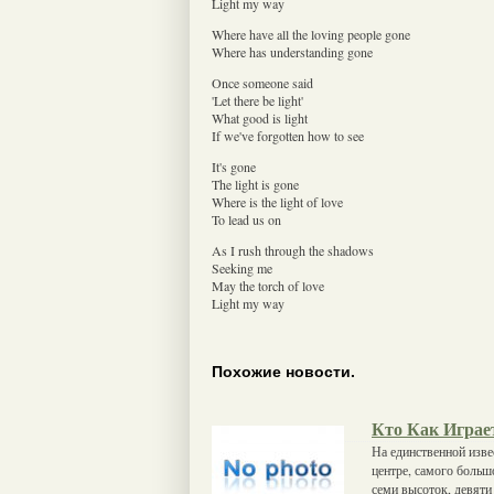
Light my way
Where have all the loving people gone
Where has understanding gone
Once someone said
'Let there be light'
What good is light
If we've forgotten how to see
It's gone
The light is gone
Where is the light of love
To lead us on
As I rush through the shadows
Seeking me
May the torch of love
Light my way
Похожие новости.
Кто Как Играе
На единственной изв
центре, самого боль
семи высоток, девят