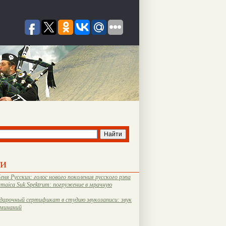
ти
еня Русских: голос нового поколения русского рэпа
amaica Suk Spektrum: погружение в мрачную
дарочный сертификат в студию звукозаписи: звук
оминаний