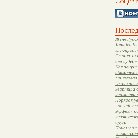
Соцсет
Послед
Женя Русск
Jamaica Su
электрони
Стоит ли 
для судебн
Как защити
обязательс
пошаговая
Платят ли 
квартира 
тонкости 
Порядок ув
последстви
Эффект до
техническ
друга
Почему от
усиливают