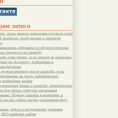
и
ние записи
их: голос нового поколения русского рэпа
k Spektrum: погружение в мрачную
ку
нанимать адвоката из другого региона
ого процесса по разводу
ть свои права, если юрист не выполнил
тва по договору: подробная и
 инструкция
мужья ипотеку после развода, если
оформлена на жену: юридические
и подводные камни
едомления банка о разводе: юридические
я для обоих супругов заемщиков
мино: Почему ошибки в контенте и
ой части сайта часто усиливают друг
зывы, кейсы и результаты учеников
 SEO-эффект сайта