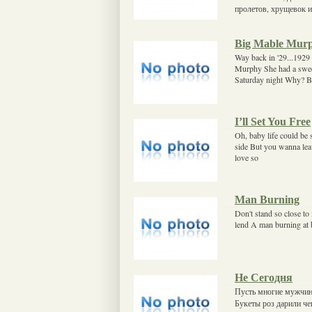
пролетов, хрущевок 
Big Mable Mur
Way back in '29...192
Murphy She had a sweet
Saturday night Why? Be
I’ll Set You Free
Oh, baby life could be
side But you wanna lea
love so
Man Burning
Don't stand so close t
lend A man burning at b
Не Сегодня
Пусть многие мужчин
Букеты роз дарили че