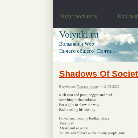
Виды волынок
Как вы
Volynki.ru
Волынки и Web.
Ничего общего! Почти...
Shadows Of Socie
В рубрике:
Тексты песен
— 11.06.2012
Rich man and poor, beggar and thief
Searching in the darkness
For a light to show the way
Each seeking his identity
Protect me from my brother please
They pray
Afraid and so alone
Tell me where have all the loving people gone