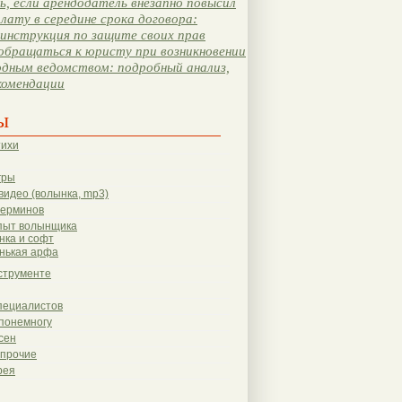
, если арендодатель внезапно повысил
лату в середине срока договора:
инструкция по защите своих прав
обращаться к юристу при возникновении
одным ведомством: подробный анализ,
комендации
ы
тихи
гры
видео (волынка, mp3)
терминов
пыт волынщика
нка и софт
нькая арфа
струменте
пециалистов
понемногу
сен
 прочие
рея