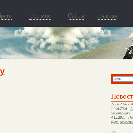
брать
Обо мне
Cайты
Главная
ty
Новос
21.06.2026 -
Ж
14.06.2026 -
J
электронику
4.12.2025 -
По
будущих восп