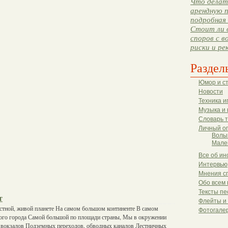
Что делать
арендную п
подробная 
Стоит ли 
споров с в
риски и ре
Раздел
Юмор и с
Новости
Техника и
Музыка и 
Словарь 
Личный о
Волы
Мале
Все об ин
Интервью
Мнения с
Обо всем 
Тексты пе
т
Флейты и
естной, живой планете На самом большом континенте В самом
Фотогале
шого города Самой большой по площади страны, Мы в окружении
и вокзалов Подземных переходов, обводных каналов Лестничных