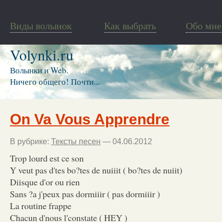
Виды волынок
Как выбрать
Обо мне
Volynki.ru
Волынки и Web.
Ничего общего! Почти...
On Va Vous Apprendre
В рубрике:
Тексты песен
— 04.06.2012
Trop lourd est ce son
Y veut pas d'tes bo?tes de nuiiit ( bo?tes de nuiit)
Diisque d'or ou rien
Sans ?a j'peux pas dormiiir ( pas dormiiir )
La routine frappe
Chacun d'nous l'constate ( HEY )