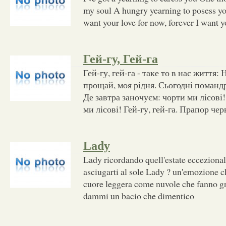
my soul A hungry yearning to posess you
want your love for now, forever I want y
Гей-гу, Гей-га
Гей-гу, гей-га - таке то в нас життя:
прощай, моя рідня. Сьогодні помандр
Де завтра заночуєм: чорти ми лісові! 
ми лісові! Гей-гу, гей-га. Прапор ч
Lady
Lady ricordando quell'estate eccezional
asciugarti al sole Lady ? un'emozione c
cuore leggera come nuvole che fanno gr
dammi un bacio che dimentico