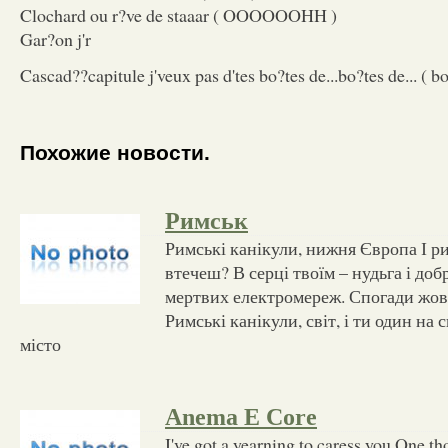
Clochard ou r?ve de staaar ( OOOOOOHH )
Gar?on j'r
Cascad??capitule j'veux pas d'tes bo?tes de...bo?tes de... ( bo
Похожие новости.
Римськ
Римські канікули, нижня Європа І ри
втечеш? В серці твоїм – нудьга і доб
мертвих електромереж. Спогади жовт
Римські канікули, світ, і ти один на с
місто
Anema E Core
I've got a yearning to caress you One t