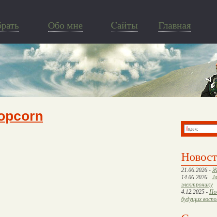
брать
Обо мне
Cайты
Главная
opcorn
Новос
21.06.2026 -
Ж
14.06.2026 -
J
электронику
4.12.2025 -
По
будущих восп