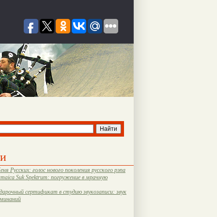
ти
еня Русских: голос нового поколения русского рэпа
amaica Suk Spektrum: погружение в мрачную
дарочный сертификат в студию звукозаписи: звук
оминаний