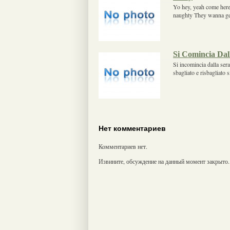
Yo hey, yeah come here
naughty They wanna ge
Si Comincia Dal
Si incomincia dalla sera 
sbagliato e risbagliato 
Нет комментариев
Комментариев нет.
Извините, обсуждение на данный момент закрыто.