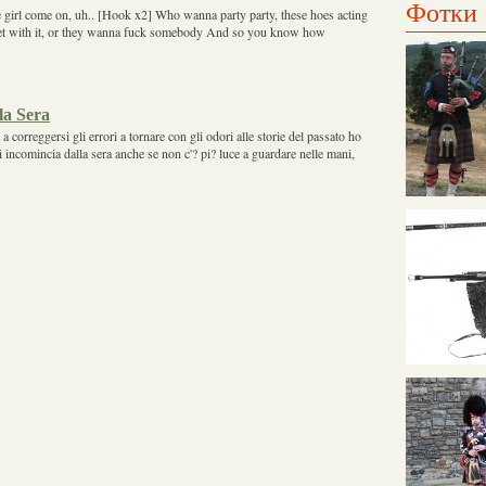
Фотки
 girl come on, uh.. [Hook x2] Who wanna party party, these hoes acting
t with it, or they wanna fuck somebody And so you know how
la Sera
a correggersi gli errori a tornare con gli odori alle storie del passato ho
si incomincia dalla sera anche se non c'? pi? luce a guardare nelle mani,