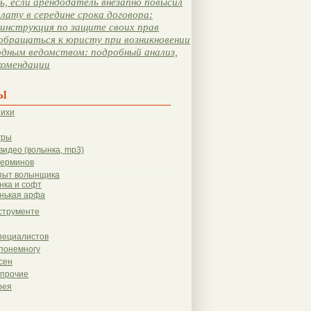
, если арендодатель внезапно повысил
лату в середине срока договора:
инструкция по защите своих прав
обращаться к юристу при возникновении
одным ведомством: подробный анализ,
комендации
ы
тихи
гры
видео (волынка, mp3)
терминов
пыт волынщика
нка и софт
нькая арфа
струменте
пециалистов
понемногу
сен
 прочие
рея