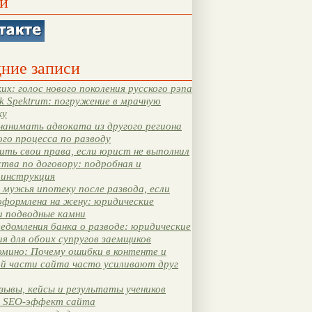
и
ние записи
их: голос нового поколения русского рэпа
k Spektrum: погружение в мрачную
ку
нанимать адвоката из другого региона
ого процесса по разводу
ть свои права, если юрист не выполнил
тва по договору: подробная и
 инструкция
мужья ипотеку после развода, если
оформлена на жену: юридические
и подводные камни
едомления банка о разводе: юридические
я для обоих супругов заемщиков
мино: Почему ошибки в контенте и
ой части сайта часто усиливают друг
зывы, кейсы и результаты учеников
 SEO-эффект сайта