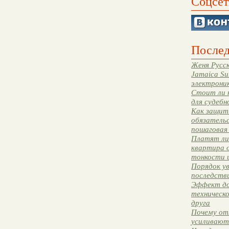
Соцсет
Послед
Женя Русск
Jamaica Su
электрони
Стоит ли 
для судебн
Как защити
обязательс
пошаговая
Платят ли 
квартира 
тонкости 
Порядок ув
последстви
Эффект до
техническ
друга
Почему от
усиливают