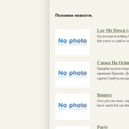
Похожие новости.
Lay Me Down (
I'm not mad at nothing 
that you're so glad to 
Схожа На Осінь
Придбав на розі вчор
навмисно Приспів: Де 
гаряча І мабуть на вд
Bounce
Give give me more, step 
know much but one thin
Party