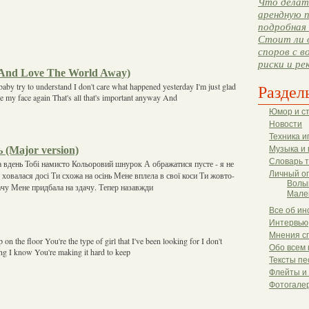
Что делать
арендную п
подробная 
Стоит ли 
споров с в
риски и ре
And Love The World Away)
baby try to understand I don't care what happened yesterday I'm just glad
Раздел
see my face again That's all that's important anyway And
Юмор и с
Новости
Техника и
 (Major version)
Музыка и 
Словарь 
а вдень Тобі намисто Кольоровий шнурок А ображатися пусте - я не
Личный о
ховалася досі Ти схожа на осінь Мене вплела в свої коси Ти жовто-
Волы
ачу Мене придбала на здачу. Тепер назавжди
Мале
Все об ин
Интервью
Мнения с
on the floor You're the type of girl that I've been looking for I don't
Обо всем 
g I know You're making it hard to keep
Тексты пе
Флейты и
Фотогале