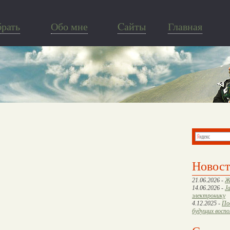
брать
Обо мне
Cайты
Главная
Новос
21.06.2026 -
Ж
14.06.2026 -
J
электронику
4.12.2025 -
По
будущих восп