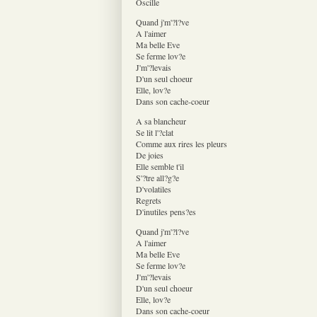
Oscille
Quand j'm'?l?ve
A l'aimer
Ma belle Eve
Se ferme lov?e
J'm'?levais
D'un seul choeur
Elle, lov?e
Dans son cache-coeur
A sa blancheur
Se lit l'?clat
Comme aux rires les pleurs
De joies
Elle semble t'il
S'?tre all?g?e
D'volatiles
Regrets
D'inutiles pens?es
Quand j'm'?l?ve
A l'aimer
Ma belle Eve
Se ferme lov?e
J'm'?levais
D'un seul choeur
Elle, lov?e
Dans son cache-coeur