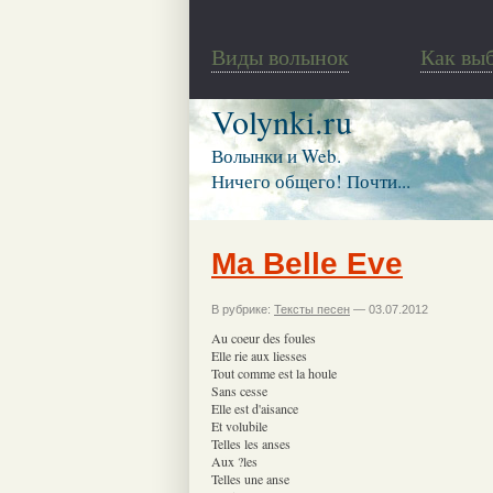
Виды волынок
Как вы
Volynki.ru
Волынки и Web.
Ничего общего! Почти...
Ma Belle Eve
В рубрике:
Тексты песен
— 03.07.2012
Au coeur des foules
Elle rie aux liesses
Tout comme est la houle
Sans cesse
Elle est d'aisance
Et volubile
Telles les anses
Aux ?les
Telles une anse