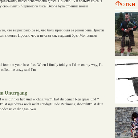
рийському парку згвалтовано дівку. Приспів: А я возьму кріса, я
Фотки
су своїй милій Червоного лиса. Вчора була страшна война
 то, что вырос рано За то, что боль причинял за раной рана Прости
ом виноват Прости, что я не стал как старший брат Моя жизнь
nal look on your face, face When I finally told you I'd be on my way, I'd
called me crazy said I'm
um Untergang
t was dir hier lieb und wichtig war? Hast du deinen Reisepass und ?
? Ist irgendwas noch nicht erledigt? Jede Rechnung abbezahlt? Ist dein
 oder ist er dir egal? Was