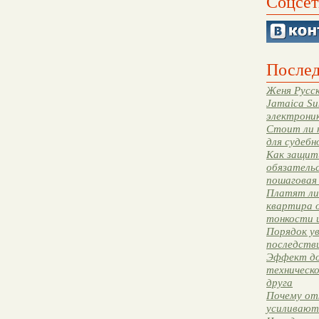
Соцсет
Послед
Женя Русск
Jamaica Su
электрони
Стоит ли 
для судебн
Как защити
обязательс
пошаговая
Платят ли 
квартира 
тонкости 
Порядок ув
последстви
Эффект до
техническ
друга
Почему от
усиливают