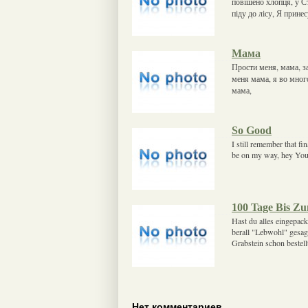
повішено хлопця, у Ст
піду до лісу, Я прине
Мама
Прости меня, мама, за
меня мама, я во мног
мама,
So Good
I still remember that fi
be on my way, hey You 
100 Tage Bis Z
Hast du alles eingepack
berall "Lebwohl" gesagt
Grabstein schon bestellt
Нет комментариев