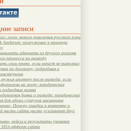
и
ние записи
их: голос нового поколения русского рэпа
k Spektrum: погружение в мрачную
ку
нанимать адвоката из другого региона
ого процесса по разводу
ть свои права, если юрист не выполнил
тва по договору: подробная и
 инструкция
мужья ипотеку после развода, если
оформлена на жену: юридические
и подводные камни
едомления банка о разводе: юридические
я для обоих супругов заемщиков
мино: Почему ошибки в контенте и
ой части сайта часто усиливают друг
зывы, кейсы и результаты учеников
 SEO-эффект сайта