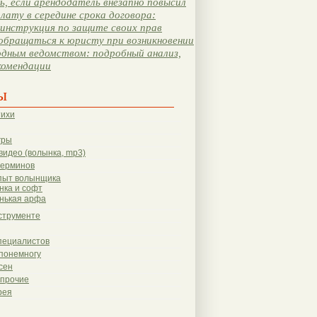
, если арендодатель внезапно повысил
лату в середине срока договора:
инструкция по защите своих прав
обращаться к юристу при возникновении
одным ведомством: подробный анализ,
комендации
ы
тихи
гры
видео (волынка, mp3)
терминов
пыт волынщика
нка и софт
нькая арфа
струменте
пециалистов
понемногу
сен
 прочие
рея