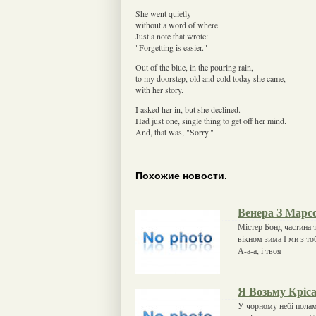
She went quietly
without a word of where.
Just a note that wrote:
"Forgetting is easier."
Out of the blue, in the pouring rain,
to my doorstep, old and cold today she came,
with her story.
I asked her in, but she declined.
Had just one, single thing to get off her mind.
And, that was, "Sorry."
Похожие новости.
Венера З Марс
Містер Бонд частина 
вікном зима І ми з то
А-а-а, і твоя
Я Возьму Кріс
У чорному небі полам