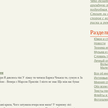
Что делать
арендную п
подробная 
Стоит ли 
споров с в
риски и ре
Раздел
Юмор и с
Новости
Техника и
Музыка и 
Словарь 
Личный о
Волы
Мале
ом
Все об ин
три Я дивлюсь тіві У ліжку ти читаєш Барнса Чекаєш ти, сумую я За
Интервью
бою - Венера з Марсом Приспів: І ніхто не знає Що між нас буває
Мнения с
Обо всем 
Тексты пе
Флейты и
а
Фотогале
ані крила, Чого затужила вчора моя мила? У чорному лісі