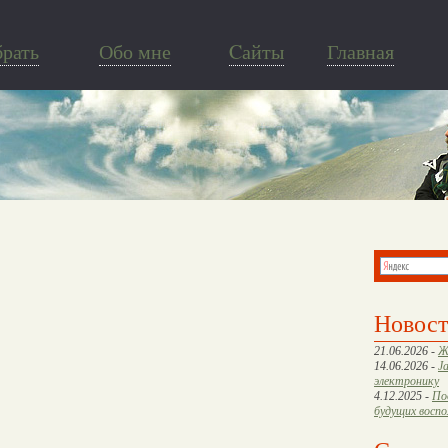
брать
Обо мне
Cайты
Главная
Новос
21.06.2026 -
Ж
14.06.2026 -
J
электронику
4.12.2025 -
По
будущих восп