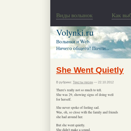
Виды волынок
Как вы
Volynki.ru
Волынки и Web.
Ничего общего! Почти...
She Went Quietly
В рубрике:
Тексты песен
— 22.10.2012
There's really not so much to tell.
She was 29, showing signs of doing well
for herself.
She never spoke of feeling sad.
Was, oh, so close with the family and friends
she had around her.
But she went quietly.
She didn't make a sound.