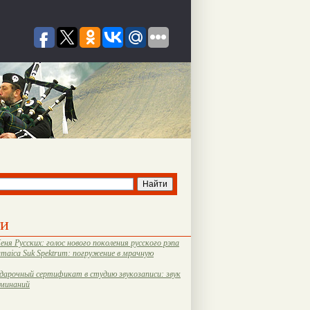
ти
еня Русских: голос нового поколения русского рэпа
amaica Suk Spektrum: погружение в мрачную
дарочный сертификат в студию звукозаписи: звук
оминаний