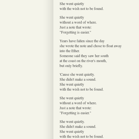
She went quietly
with the wish not to be found.
She went quietly
without a word of where.
Just a note that wrote:
"Forgetting is easier."
Years have fallen since the day
she wrote the note and chose to float away
into the Ether.
Someone said they saw her south
at the coast on the river's mouth,
but only briefly.
'Cause she went quietly.
She didn't make a sound.
She went quietly
with the wish not to be found.
She went quietly
without a word of where.
Just a note that wrote:
"Forgetting is easier."
She went quietly.
She didn't make a sound.
She went quietly
with the wish not to be found.