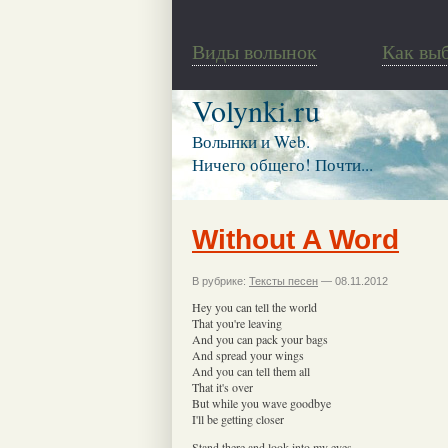
Виды волынок
Как вы
Volynki.ru
Волынки и Web.
Ничего общего! Почти...
Without A Word
В рубрике:
Тексты песен
— 08.11.2012
Hey you can tell the world
That you're leaving
And you can pack your bags
And spread your wings
And you can tell them all
That it's over
But while you wave goodbye
I'll be getting closer
Stand there and look into my eyes