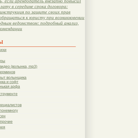
, если арендодатель внезапно повысил
лату в середине срока договора:
инструкция по защите своих прав
обращаться к юристу при возникновении
одным ведомством: подробный анализ,
комендации
ы
тихи
гры
видео (волынка, mp3)
терминов
пыт волынщика
нка и софт
нькая арфа
струменте
пециалистов
понемногу
сен
 прочие
рея