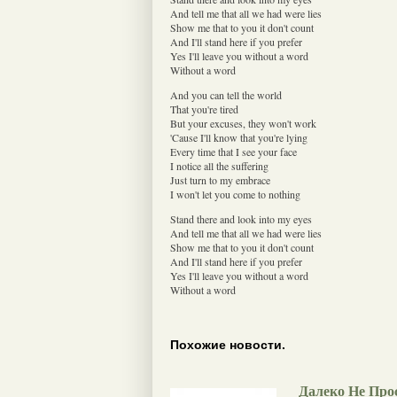
And tell me that all we had were lies
Show me that to you it don't count
And I'll stand here if you prefer
Yes I'll leave you without a word
Without a word
And you can tell the world
That you're tired
But your excuses, they won't work
'Cause I'll know that you're lying
Every time that I see your face
I notice all the suffering
Just turn to my embrace
I won't let you come to nothing
Stand there and look into my eyes
And tell me that all we had were lies
Show me that to you it don't count
And I'll stand here if you prefer
Yes I'll leave you without a word
Without a word
Похожие новости.
Далеко Не Про