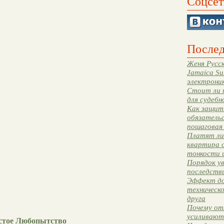
Соцсет
Послед
Женя Русск
Jamaica Su
электрони
Стоит ли 
для судебн
Как защити
обязательс
пошаговая
Платят ли 
квартира 
тонкости 
Порядок ув
последстви
Эффект до
техническ
друга
Почему от
усиливают
стое Любопытство