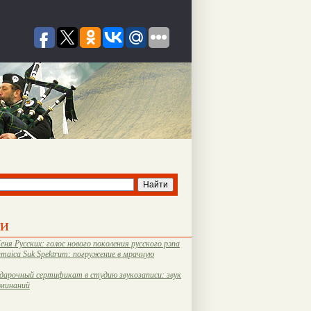
ти
еня Русских: голос нового поколения русского рэпа
amaica Suk Spektrum: погружение в мрачную
дарочный сертификат в студию звукозаписи: звук
оминаний