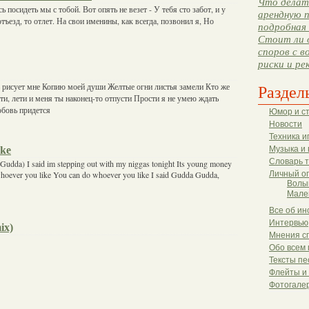
Что делать
ь посидеть мы с тобой. Вот опять не везет - У тебя сто забот, и у
арендную п
тъезд, то отлет. На свои именины, как всегда, позвонил я, Но
подробная 
Стоит ли 
споров с в
риски и ре
ь рисует мне Копию моей души Желтые огни листья замели Кто же
Раздел
ти, лети и меня ты наконец-то отпусти Прости я не умею ждать
бовь придется
Юмор и с
Новости
Техника и
ike
Музыка и 
Словарь 
a Gudda) I said im stepping out with my niggas tonight Its young money
whoever you like You can do whoever you like I said Gudda Gudda,
Личный о
Волы
Мале
Все об ин
Интервью
ix)
Мнения с
Обо всем 
Тексты пе
Флейты и
Фотогале