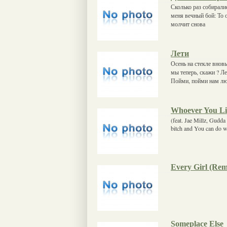
Сколько раз собиралис
меня вечный бой: То о
молчит снова
Лети
Осень на стекле внов
мы теперь, скажи ? Ле
Пойми, пойми нам лю
Whoever You L
(feat. Jae Millz, Gudd
bitch and You can do 
Every Girl (Rem
Someplace Else