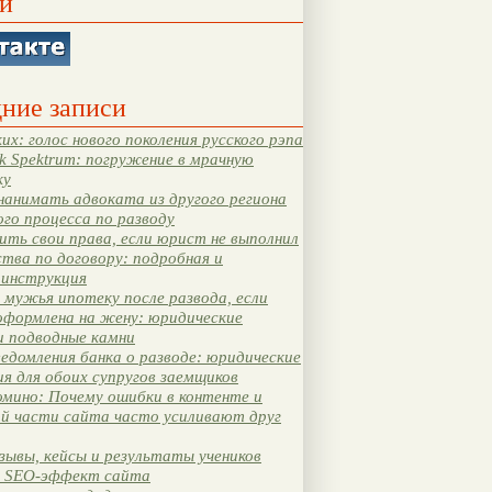
и
ние записи
их: голос нового поколения русского рэпа
k Spektrum: погружение в мрачную
ку
нанимать адвоката из другого региона
ого процесса по разводу
ть свои права, если юрист не выполнил
тва по договору: подробная и
 инструкция
мужья ипотеку после развода, если
оформлена на жену: юридические
и подводные камни
едомления банка о разводе: юридические
я для обоих супругов заемщиков
мино: Почему ошибки в контенте и
ой части сайта часто усиливают друг
зывы, кейсы и результаты учеников
 SEO-эффект сайта