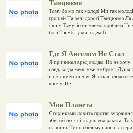
Танцюємо
Тому бо ми так молоді Ми так молод
грошей На речі дорогі Танцюємо Ла л
і вніч Тому бо не маємо проблем Не
бо в Трембіту ми підем В
Где Я Ангелом Не Стал
Я причинял вред людям, Но не хочу,
след, когда меня уже не будет. Душа 
ещё топчут почву. Я начал плохо и ч
кончу. Не
Моя Планета
Сторінками ловить протяг вчорашня 
збитий потяг і підпалена ракета, То 
планета. Тут на білому папері літери