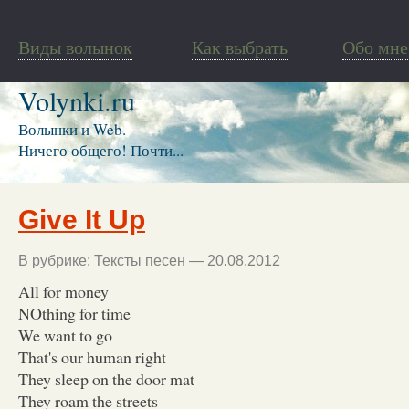
Виды волынок
Как выбрать
Обо мне
Volynki.ru
Волынки и Web.
Ничего общего! Почти...
Give It Up
В рубрике:
Тексты песен
— 20.08.2012
All for money
NOthing for time
We want to go
That's our human right
They sleep on the door mat
They roam the streets