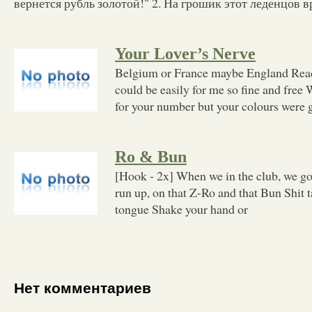
вернется рубль золотой!" 2. На грошик этот леденцов 
Your Lover’s Nerve
Belgium or France maybe England Readi
could be easily for me so fine and free
for your number but your colours were g
Ro & Bun
[Hook - 2x] When we in the club, we g
run up, on that Z-Ro and that Bun Shit ta
tongue Shake your hand or
Нет комментариев