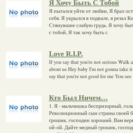
Я Хочу Быть С Тобой
Я пытался уйти от любви, Я брал ос
себя. Я укрылся в подвале, я резал 
Стянувшие слабую грудь. Я хочу быт
с тобой, Я так хочу быть с
Love R.I.P.
If you say that you're not serious Walk 
about us Hey baby I'm not gonna take it 
say that you're not good for me You see
Кто Был Ничем…
1. Я - мальчишка беспризорный, голь
Революционный сын страны своей б
грошик, господин хороший, Вам верн
ой-ой. Дайте медный грошик, госпо