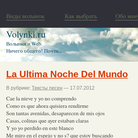
Виды волынок
Как выбрать
Обо мне
Volynki.ru
Волынки и Web.
Ничего общего! Почти...
La Ultima Noche Del Mundo
В рубрике:
Тексты песен
— 17.07.2012
Cae la nieve y yo no comprendo
Como es que ahora quisiera rendirme
Son tantas avenidas, desaparecen de mis ojos
Casas, colinas que ayer estaban claras
Y yo yo perdido en este blanco
Me miro en el espejo y no s? que estoy buscando