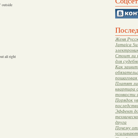
Соцсет
’ outside
Послед
Женя Русск
Jamaica Su
электрони
Стоит ли 
ut all right
для судебн
Как защити
обязательс
пошаговая
Платят ли 
квартира 
тонкости 
Порядок ув
последстви
Эффект до
техническ
друга
Почему от
усиливают