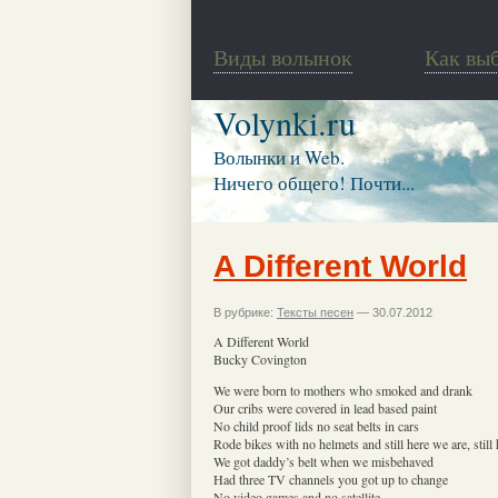
Виды волынок
Как вы
Volynki.ru
Волынки и Web.
Ничего общего! Почти...
A Different World
В рубрике:
Тексты песен
— 30.07.2012
A Different World
Bucky Covington
We were born to mothers who smoked and drank
Our cribs were covered in lead based paint
No child proof lids no seat belts in cars
Rode bikes with no helmets and still here we are, still
We got daddy’s belt when we misbehaved
Had three TV channels you got up to change
No video games and no satellite