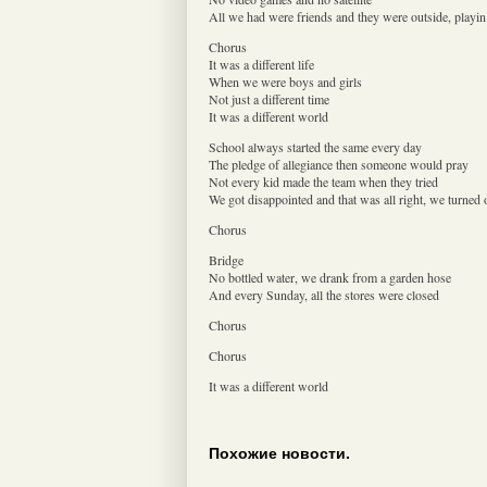
All we had were friends and they were outside, playin
Chorus
It was a different life
When we were boys and girls
Not just a different time
It was a different world
School always started the same every day
The pledge of allegiance then someone would pray
Not every kid made the team when they tried
We got disappointed and that was all right, we turned o
Chorus
Bridge
No bottled water, we drank from a garden hose
And every Sunday, all the stores were closed
Chorus
Chorus
It was a different world
Похожие новости.