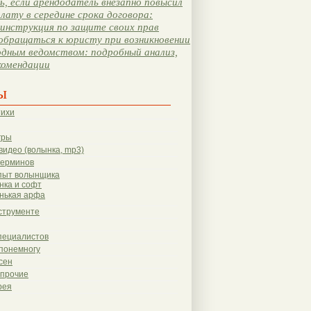
, если арендодатель внезапно повысил
лату в середине срока договора:
инструкция по защите своих прав
обращаться к юристу при возникновении
одным ведомством: подробный анализ,
комендации
ы
тихи
гры
видео (волынка, mp3)
терминов
пыт волынщика
нка и софт
нькая арфа
струменте
пециалистов
понемногу
сен
 прочие
рея