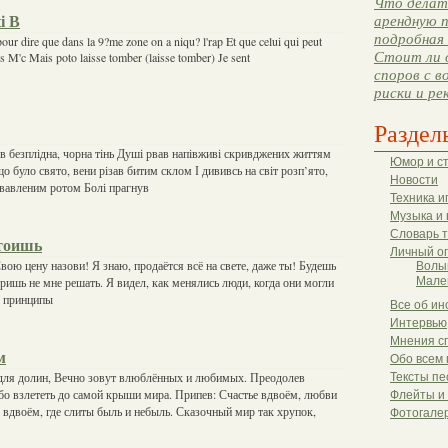
Что делать
i B
арендную п
подробная 
e pour dire que dans la 9?me zone on a niqu? l'rap Et que celui qui peut
Стоит ли 
es M'c Mais poto laisse tomber (laisse tomber) Je sent
споров с в
риски и ре
Раздел
ов безплідна, чорна тінь Душі рвав напівживі скривджених життям
Юмор и с
о було свято, вени різав битим склом І дививсь на світ розп’ято,
Новости
вавленим ротом Болі прагнув
Техника и
Музыка и 
Словарь 
тоишь
Личный о
вою цену назови! Я знаю, продаётся всё на свете, даже ты! Будешь
Волы
оришь не мне решать. Я видел, как менялись люди, когда они могли
Мале
е принципы
Все об ин
Интервью
Мнения с
м
Обо всем 
 для долин, Вечно зовут влюблённых и любимых. Преодолев
Тексты пе
бо взлететь до самой крыши мира. Припев: Счастье вдвоём, любви
Флейты и
е вдвоём, где слиты быль и небыль. Сказочный мир так хрупок,
Фотогале