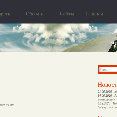
брать
Обо мне
Cайты
Главная
Новос
21.06.2026 -
Ж
14.06.2026 -
J
электронику
4.12.2025 -
По
 here we are
будущих восп