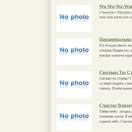
Wa-Wa-Wa-Wat
C'freestyle c'?tait just
nous teste parmi tout s
Параноїдальна
Я в безодні німоті, м
створінь Нищив все, щ
повітря хапаючи скри
Сколько Ты С
Сколько ты стоишь? С
со мной спорить, гов
считать. Почём нынч
Счастье Вдвое
Тайны небес, загадка
сомнения земли, В не
седьмое небо. Счасть