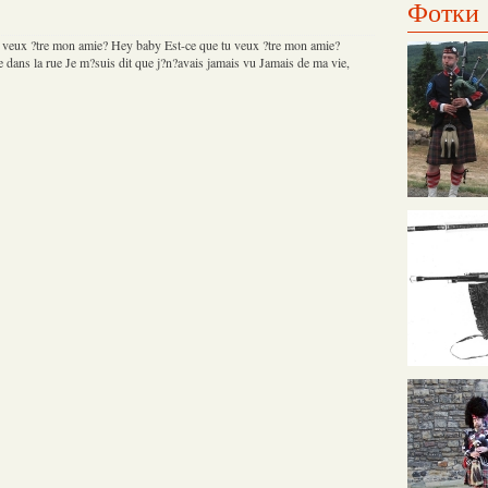
Фотки
 veux ?tre mon amie? Hey baby Est-ce que tu veux ?tre mon amie?
e dans la rue Je m?suis dit que j?n?avais jamais vu Jamais de ma vie,