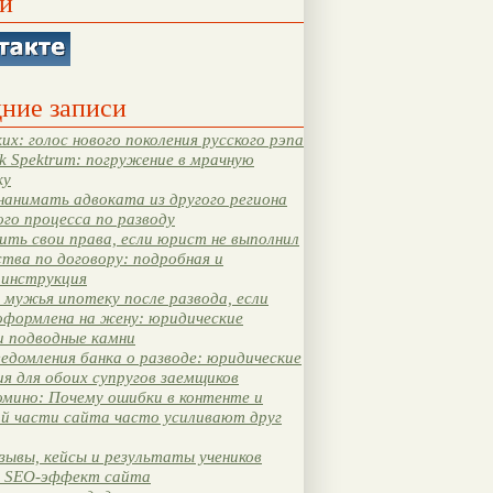
и
ние записи
их: голос нового поколения русского рэпа
k Spektrum: погружение в мрачную
ку
нанимать адвоката из другого региона
ого процесса по разводу
ть свои права, если юрист не выполнил
тва по договору: подробная и
 инструкция
мужья ипотеку после развода, если
оформлена на жену: юридические
и подводные камни
едомления банка о разводе: юридические
я для обоих супругов заемщиков
мино: Почему ошибки в контенте и
ой части сайта часто усиливают друг
зывы, кейсы и результаты учеников
 SEO-эффект сайта