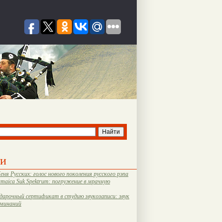
ти
еня Русских: голос нового поколения русского рэпа
amaica Suk Spektrum: погружение в мрачную
дарочный сертификат в студию звукозаписи: звук
оминаний