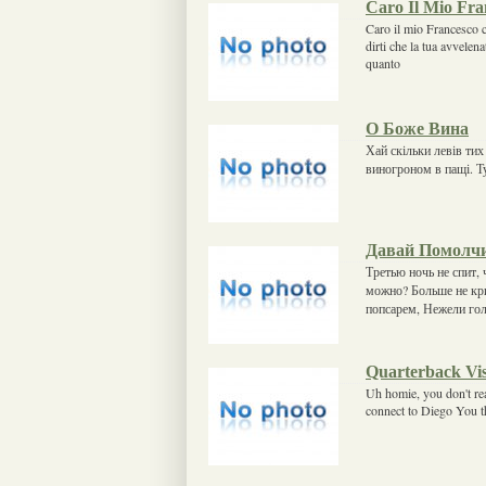
Caro Il Mio Fra
Caro il mio Francesco c
dirti che la tua avvelen
quanto
О Боже Вина
Хай скільки левів тих 
виногроном в пащі. Ту
Давай Помолч
Третью ночь не спит, 
можно? Больше не кри
попсарем, Нежели го
Quarterback Vi
Uh homie, you don't re
connect to Diego You t