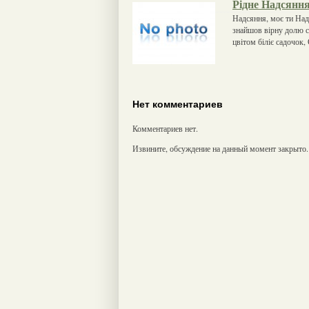
Рідне Надсянн
Надсяння, моє ти Надся
знайшов вірну долю с
цвітом біліє садочок,
Нет комментариев
Комментариев нет.
Извините, обсуждение на данный момент закрыто.