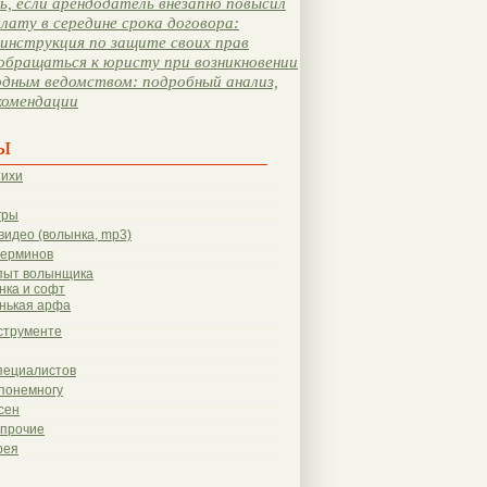
, если арендодатель внезапно повысил
лату в середине срока договора:
инструкция по защите своих прав
обращаться к юристу при возникновении
одным ведомством: подробный анализ,
комендации
ы
тихи
гры
видео (волынка, mp3)
терминов
пыт волынщика
нка и софт
нькая арфа
струменте
пециалистов
понемногу
сен
 прочие
рея