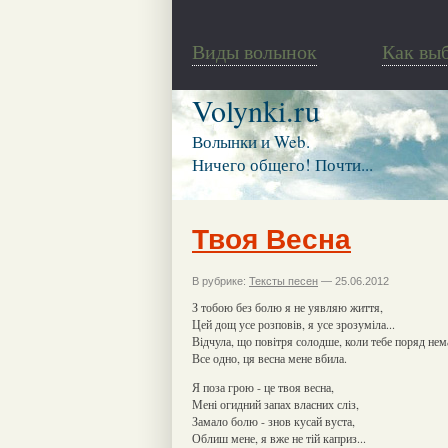
Виды волынок
Как вы
Volynki.ru
Волынки и Web.
Ничего общего! Почти...
Твоя Весна
В рубрике:
Тексты песен
— 25.06.2012
З тобою без болю я не уявляю життя,
Цей дощ усе розповів, я усе зрозуміла...
Відчула, що повітря солодше, коли тебе поряд нем
Все одно, ця весна мене вбила.
Я поза грою - це твоя весна,
Мені огидний запах власних сліз,
Замало болю - знов кусай вуста,
Облиш мене, я вже не тій каприз...