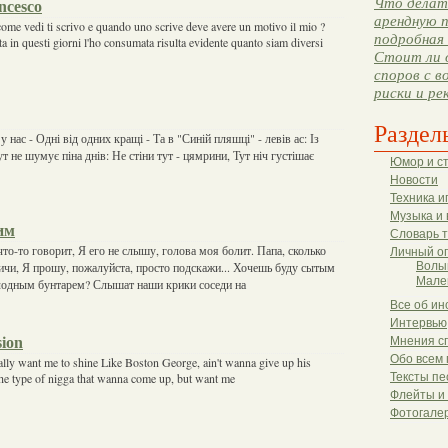
Что делать
ncesco
арендную п
ome vedi ti scrivo e quando uno scrive deve avere un motivo il mio ?
подробная 
ata in questi giorni l'ho consumata risulta evidente quanto siam diversi
Стоит ли 
споров с в
риски и ре
Раздел
у нас - Одні від одних кращі - Та в "Синій пляшці" - левів ас: Із
т не шумує піна днів: Не стіни тут - цямрини, Тут ніч густішає
Юмор и с
Новости
Техника и
Музыка и 
им
Словарь 
что-то говорит, Я его не слышу, голова моя болит. Папа, сколько
Личный о
чи, Я прошу, пожалуйста, просто подскажи... Хочешь буду сытым
Волы
Мале
лодным бунтарем? Слышат наши крики соседи на
Все об ин
Интервью
sion
Мнения с
Обо всем 
ally want me to shine Like Boston George, ain't wanna give up his
he type of nigga that wanna come up, but want me
Тексты пе
Флейты и
Фотогале