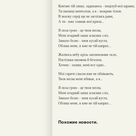
Ковтаю тій запах, задихаюсь - поцілуй мої шрами,
Ти пахнеш ментолом, а я - мокрим тілом.
В моєму серці ще не загоїлись рани,
А ти - вже зламав мої крила...
Я поза грою - це твоя весна,
Мені огидний запах власних сліз,
Замало болю - знов кусай вуста,
Облиш мене, я вже не тій каприз...
Жаліюсь небу крізь заплямоване скло,
Настільки пасивна й безсила.
Хочеш - залиш, мені все одно...
Мої гарячі сльози вже не обпікають,
Твоя весна мене вбиває, а я...
Я поза грою - це твоя весна,
Мені огидний запах власних сліз,
Замало болю - знов кусай вуста,
Облиш мене, я вже не тій каприз...
Похожие новости.