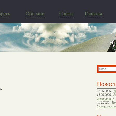
брать
Обо мне
Cайты
Главная
Новос
а,
21.06.2026 -
Ж
14.06.2026 -
J
электронику
4.12.2025 -
По
будущих восп