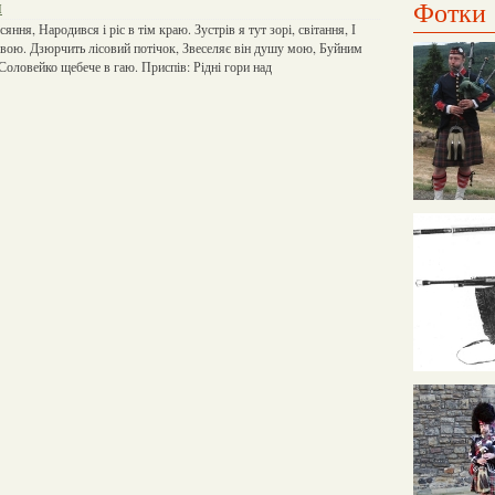
Фотки
я
ння, Народився і ріс в тім краю. Зустрів я тут зорі, світання, І
вою. Дзюрчить лісовий потічок, Звеселяє він душу мою, Буйним
 Соловейко щебече в гаю. Приспів: Рідні гори над