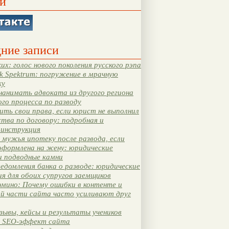
и
ние записи
их: голос нового поколения русского рэпа
k Spektrum: погружение в мрачную
ку
нанимать адвоката из другого региона
ого процесса по разводу
ть свои права, если юрист не выполнил
тва по договору: подробная и
 инструкция
мужья ипотеку после развода, если
оформлена на жену: юридические
и подводные камни
едомления банка о разводе: юридические
я для обоих супругов заемщиков
мино: Почему ошибки в контенте и
ой части сайта часто усиливают друг
зывы, кейсы и результаты учеников
 SEO-эффект сайта