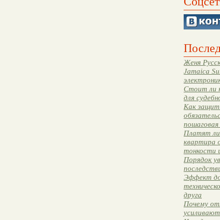
Соцсет
Послед
Женя Русск
Jamaica Su
электрони
Стоит ли 
для судебн
Как защити
обязательс
пошаговая
Платят ли 
квартира 
тонкости 
Порядок ув
последстви
Эффект до
техническ
друга
Почему от
усиливают