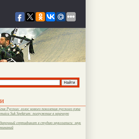
ти
еня Русских: голос нового поколения русского рэпа
amaica Suk Spektrum: погружение в мрачную
дарочный сертификат в студию звукозаписи: звук
оминаний