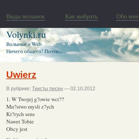
Виды волынок
Как выбрать
Обо мне
Volynki.ru
Волынки и Web.
Ничего общего! Почти...
Uwierz
В рубрике:
Тексты песен
— 02.10.2012
1. W Twojej g?owie wci??
Mn?stwo mysli z?ych
Kt?rych sens
Nawet Tobie
Obcy jest