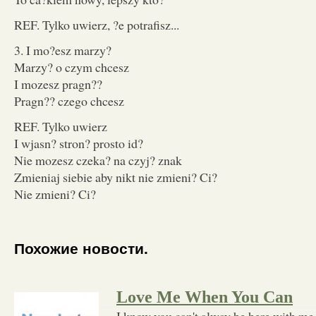
REF. Tylko uwierz, ?e potrafisz...
3. I mo?esz marzy?
Marzy? o czym chcesz
I mozesz pragn??
Pragn?? czego chcesz
REF. Tylko uwierz
I wjasn? stron? prosto id?
Nie mozesz czeka? na czyj? znak
Zmieniaj siebie aby nikt nie zmieni? Ci?
Nie zmieni? Ci?
Похожие новости.
Love Me When You Can
I know you can't alway be here with me 