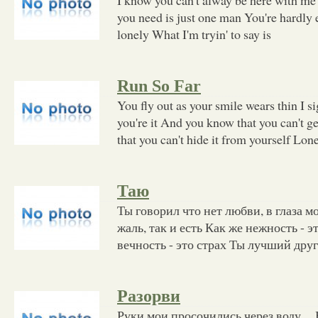
you need is just one man You're hardly 
lonely What I'm tryin' to say is
Run So Far
You fly out as your smile wears thin I 
you're it And you know that you can't 
that you can't hide it from yourself Lon
Таю
Ты говорил что нет любви, в глаза м
жаль, так и есть Как же нежность - эт
вечность - это страх Ты лучший друг,
Разорви
Руки мои просочились через воду ... 