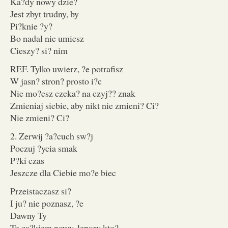
Ka?dy nowy dzie?
Jest zbyt trudny, by
Pi?knie ?y?
Bo nadal nie umiesz
Cieszy? si? nim
REF. Tylko uwierz, ?e potrafisz
W jasn? stron? prosto i?c
Nie mo?esz czeka? na czyj?? znak
Zmieniaj siebie, aby nikt nie zmieni? Ci?
Nie zmieni? Ci?
2. Zerwij ?a?cuch sw?j
Poczuj ?ycia smak
P?ki czas
Jeszcze dla Ciebie mo?e biec
Przeistaczasz si?
I ju? nie poznasz, ?e
Dawny Ty
To ca?kiem nowy, lepszy kto?