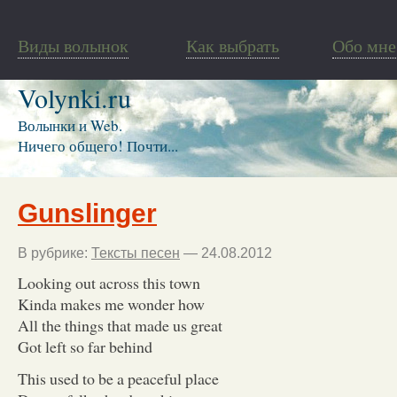
Виды волынок
Как выбрать
Обо мне
Volynki.ru
Волынки и Web.
Ничего общего! Почти...
Gunslinger
В рубрике:
Тексты песен
— 24.08.2012
Looking out across this town
Kinda makes me wonder how
All the things that made us great
Got left so far behind
This used to be a peaceful place