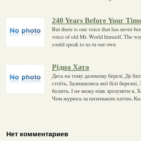
240 Years Before Your Tim
But there is one voice that has never be
voice of old Mr. World himself, The wa
could speak to us in our own
Рідна Хата
Десь на тому далекому березі, Де ба
стоїть, Залишились мої білі березні,
болить. І не можу ніяк зрозуміти я, Х
Чом журюсь за низенькою хатою, Ко
Нет комментариев