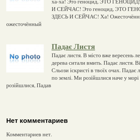
ха-ха! Это геноцид, ЭТО ГЕНОЦИД!
И СЕЙЧАС! Это геноцид, ЭТО ГЕН
ЗДЕСЬ И СЕЙЧАС! Ха! Ожесточённ
ожесточённый
Падає Листя
Падає листя. В місто вже вересень лет
дерева ситали вмить. Падає листя. Ві
Сльози іскристі в твоїх очах. Падає л
по землі. Ми розійшлися наче у морі
розійшлися, Падав
Нет комментариев
Комментариев нет.