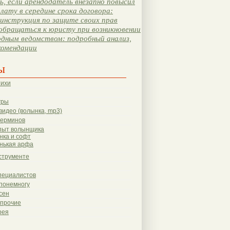
, если арендодатель внезапно повысил
лату в середине срока договора:
инструкция по защите своих прав
обращаться к юристу при возникновении
одным ведомством: подробный анализ,
комендации
ы
тихи
гры
видео (волынка, mp3)
терминов
пыт волынщика
нка и софт
нькая арфа
струменте
пециалистов
понемногу
сен
 прочие
рея