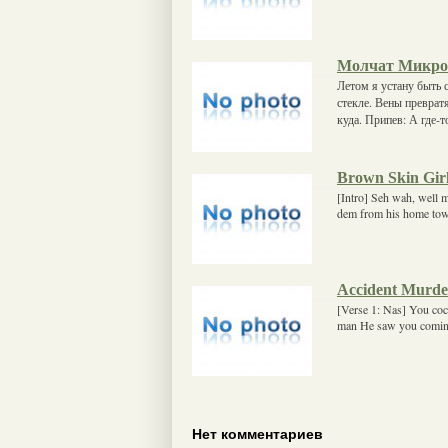
Молчат Микр
Летом я устану быть 
стекле. Вены превратя
куда. Припев: А где-т
Brown Skin Girl
[Intro] Seh wah, well m
dem from his home tow
Accident Murde
[Verse 1: Nas] You coc
man He saw you comin',
Нет комментариев