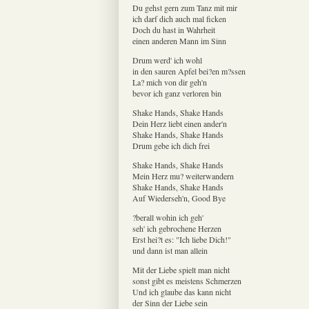
Du gehst gern zum Tanz mit mir
ich darf dich auch mal ficken
Doch du hast in Wahrheit
einen anderen Mann im Sinn
Drum werd' ich wohl
in den sauren Apfel bei?en m?ssen
La? mich von dir geh'n
bevor ich ganz verloren bin
Shake Hands, Shake Hands
Dein Herz liebt einen ander'n
Shake Hands, Shake Hands
Drum gebe ich dich frei
Shake Hands, Shake Hands
Mein Herz mu? weiterwandern
Shake Hands, Shake Hands
Auf Wiederseh'n, Good Bye
?berall wohin ich geh'
seh' ich gebrochene Herzen
Erst hei?t es: "Ich liebe Dich!"
und dann ist man allein
Mit der Liebe spielt man nicht
sonst gibt es meistens Schmerzen
Und ich glaube das kann nicht
der Sinn der Liebe sein