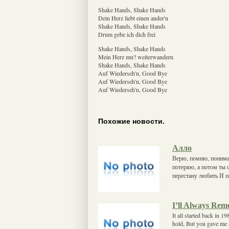
Shake Hands, Shake Hands
Dein Herz liebt einen ander'n
Shake Hands, Shake Hands
Drum gebe ich dich frei
Shake Hands, Shake Hands
Mein Herz mu? weiterwandern
Shake Hands, Shake Hands
Auf Wiederseh'n, Good Bye
Auf Wiederseh'n, Good Bye
Auf Wiederseh'n, Good Bye
Похожие новости.
Алло
Верю, помню, понимаю
потеряю, а потом ты с
перестану любить И 
I’ll Always Re
It all started back in 
hold, But you gave me a