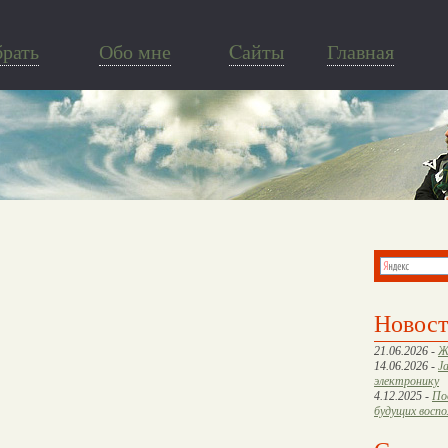
брать
Обо мне
Cайты
Главная
Новос
21.06.2026 -
Ж
14.06.2026 -
J
электронику
4.12.2025 -
По
будущих восп