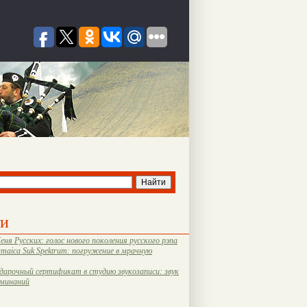
ти
еня Русских: голос нового поколения русского рэпа
amaica Suk Spektrum: погружение в мрачную
дарочный сертификат в студию звукозаписи: звук
оминаний