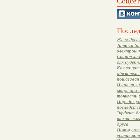
Соцсет
Послед
Женя Русск
Jamaica Su
электрони
Стоит ли 
для судебн
Как защити
обязательс
пошаговая
Платят ли 
квартира 
тонкости 
Порядок ув
последстви
Эффект до
техническ
друга
Почему от
усиливают