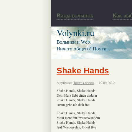
Виды волынок
Как вы
Volynki.ru
Волынки и Web.
Ничего общего! Почти...
Shake Hands
В рубрике:
Тексты песен
— 10.09.2012
Shake Hands, Shake Hands
Dein Herz liebt einen ander'n
Shake Hands, Shake Hands
Drum gebe ich dich frei
Shake Hands, Shake Hands
Mein Herz mu? weiterwandern
Shake Hands, Shake Hands
Auf Wiederseh'n, Good Bye