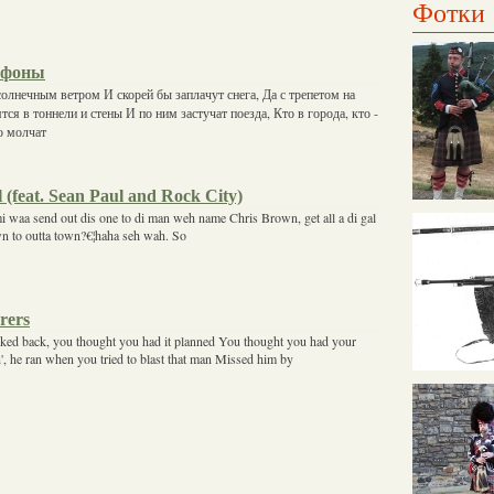
Фотки
офоны
солнечным ветром И скорей бы заплачут снега, Да с трепетом на
тся в тоннели и стены И по ним застучат поезда, Кто в города, кто -
о молчат
 (feat. Sean Paul and Rock City)
i waa send out dis one to di man weh name Chris Brown, get all a di gal
n to outta town?€¦haha seh wah. So
rers
ked back, you thought you had it planned You thought you had your
 he ran when you tried to blast that man Missed him by