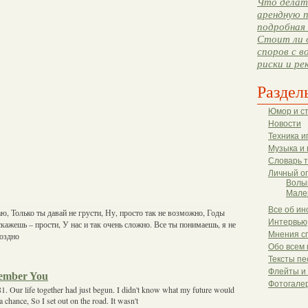
Что делать
арендную п
подробная 
Стоит ли 
споров с в
риски и ре
Раздел
Юмор и с
Новости
Техника и
Музыка и 
Словарь 
Личный о
Волы
Мале
Все об ин
, Только ты давай не грусти, Ну, просто так не возможно, Годы
Интервью
кажешь – прости, У нас и так очень сложно. Все ты понимаешь, я не
Мнения с
поздно
Обо всем 
Тексты пе
Флейты и
member You
Фотогале
1981. Our life together had just begun. I didn't know what my future would
 chance, So I set out on the road. It wasn't