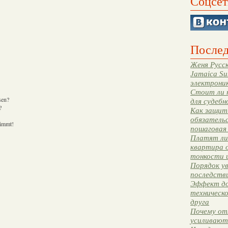
Соцсет
Послед
Женя Русск
Jamaica Su
электрони
Стоит ли 
sen?
для судебн
?
Как защити
обязательс
timmt!
пошаговая
Платят ли 
квартира 
тонкости 
Порядок ув
последстви
Эффект до
техническ
друга
Почему от
усиливают