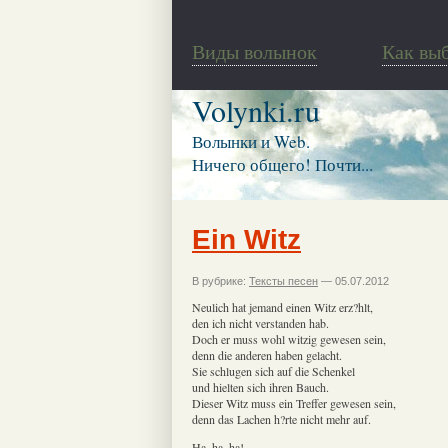
Виды волынок
Как вы
Volynki.ru
Волынки и Web.
Ничего общего! Почти...
Ein Witz
В рубрике:
Тексты песен
— 05.07.2012
Neulich hat jemand einen Witz erz?hlt,
den ich nicht verstanden hab.
Doch er muss wohl witzig gewesen sein,
denn die anderen haben gelacht.
Sie schlugen sich auf die Schenkel
und hielten sich ihren Bauch.
Dieser Witz muss ein Treffer gewesen sein,
denn das Lachen h?rte nicht mehr auf.
Ha, ha, ha!