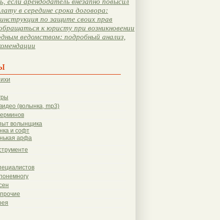
, если арендодатель внезапно повысил
лату в середине срока договора:
инструкция по защите своих прав
обращаться к юристу при возникновении
одным ведомством: подробный анализ,
комендации
ы
тихи
гры
видео (волынка, mp3)
терминов
пыт волынщика
нка и софт
нькая арфа
струменте
пециалистов
понемногу
сен
 прочие
рея