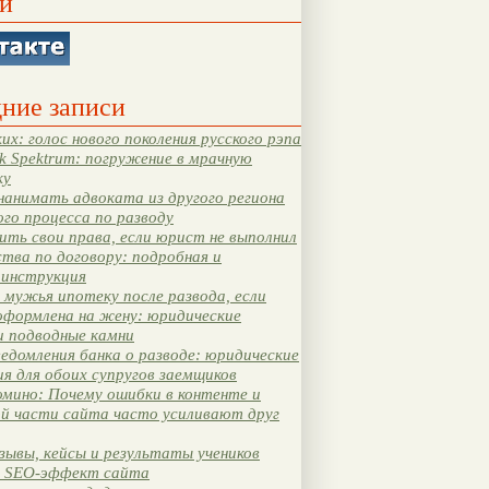
и
ние записи
их: голос нового поколения русского рэпа
k Spektrum: погружение в мрачную
ку
нанимать адвоката из другого региона
ого процесса по разводу
ть свои права, если юрист не выполнил
тва по договору: подробная и
 инструкция
мужья ипотеку после развода, если
оформлена на жену: юридические
и подводные камни
едомления банка о разводе: юридические
я для обоих супругов заемщиков
мино: Почему ошибки в контенте и
ой части сайта часто усиливают друг
зывы, кейсы и результаты учеников
 SEO-эффект сайта