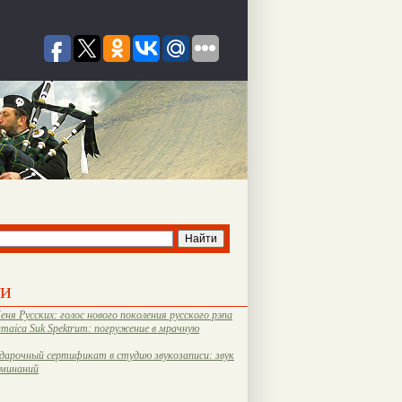
ти
еня Русских: голос нового поколения русского рэпа
amaica Suk Spektrum: погружение в мрачную
дарочный сертификат в студию звукозаписи: звук
оминаний