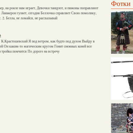
Фотки
аер, на рояле нам играет, Девочки танцуют, и пижоны поправляют
я Ланжерон гуляет, сегодня Беллочка справляет Свою помолвку,
с. 2. Белла, не ломайся, не рассказывай
о
 К.Крастошевский Я под ветром, как будто под дулом Выйду в
ей Он каким-то магическим кругом Гонит снежных коней все
и тройка помчится По дороге на встречу