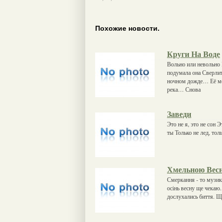
Похожие новости.
Круги На Воде
Вольно или невольно 
подумала она Сверли
ночном дожде… Её ме
река… Снова
Заведи
Это не я, это не сон 
ты Только не лед, тол
Хмельною Вес
Смеркання - то музик
осiнь весну ще чекаю
дослухались биття. Щ