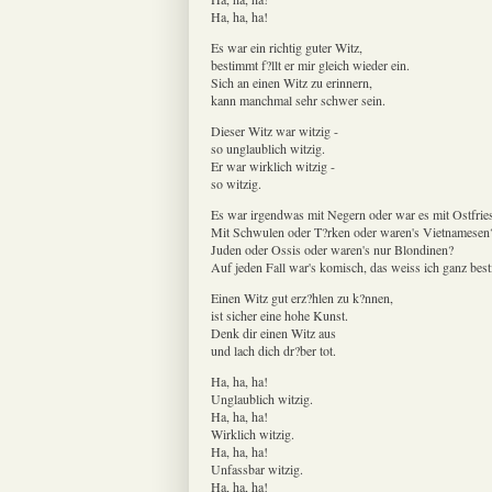
Ha, ha, ha!
Es war ein richtig guter Witz,
bestimmt f?llt er mir gleich wieder ein.
Sich an einen Witz zu erinnern,
kann manchmal sehr schwer sein.
Dieser Witz war witzig -
so unglaublich witzig.
Er war wirklich witzig -
so witzig.
Es war irgendwas mit Negern oder war es mit Ostfrie
Mit Schwulen oder T?rken oder waren's Vietnamesen
Juden oder Ossis oder waren's nur Blondinen?
Auf jeden Fall war's komisch, das weiss ich ganz bes
Einen Witz gut erz?hlen zu k?nnen,
ist sicher eine hohe Kunst.
Denk dir einen Witz aus
und lach dich dr?ber tot.
Ha, ha, ha!
Unglaublich witzig.
Ha, ha, ha!
Wirklich witzig.
Ha, ha, ha!
Unfassbar witzig.
Ha, ha, ha!