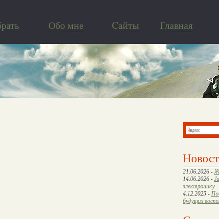
брать
Обо мне
Cайты
Главная
Новос
21.06.2026 -
Ж
14.06.2026 -
J
электронику
4.12.2025 -
По
будущих восп