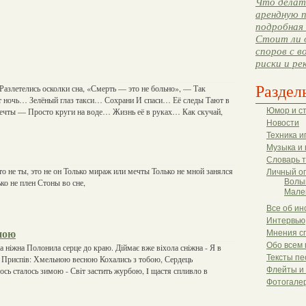
Что делать
арендную п
подробная 
Стоит ли 
споров с в
риски и ре
Раздел
Разлетелись осколки сна, «Смерть — это не больно», — Так
т ночь… Зелёный глаз такси… Сохрани И спаси… Её следы Тают в
чты — Просто круги на воде… Жизнь её в руках… Как скучай,
Юмор и с
Новости
Техника и
Музыка и 
Словарь 
Это не ты, это не он Только мираж или мечты Только не мной занялся
Личный о
ько не плен Стоны во сне,
Волы
Мале
Все об ин
Интервью
ною
Мнения с
Обо всем 
а нiжна Полонила серце до краю. Дiймає вже вiхола снiжна - Я в
Тексты пе
. Приспiв: Хмельною весною Кохались з тобою, Сердець
ось сталось зимою - Свiт застить журбою, I щастя спливло в
Флейты и
Фотогале