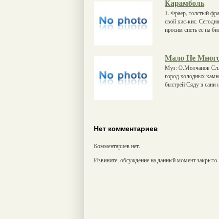
Карамболь
1. Фраер, толстый фр
свой кис-кис. Сегодн
просим спеть ее на би
Мало Не Мног
Муз: О.Молчанов Сл.
город холодных камн
быстрей Сяду в сани 
Нет комментариев
Комментариев нет.
Извините, обсуждение на данный момент закрыто.