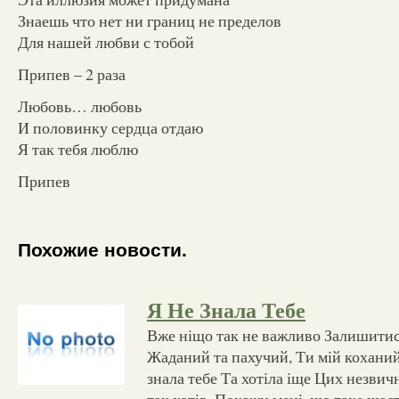
Знаешь что нет ни границ не пределов
Для нашей любви с тобой
Припев – 2 раза
Любовь… любовь
И половинку сердца отдаю
Я так тебя люблю
Припев
Похожие новости.
Я Не Знала Тебе
Вже ніщо так не важливо Залишитись
Жаданий та пахучий, Ти мій коханий
знала тебе Та хотіла іще Цих незвич
так хотів. Покажи мені, що таке щас