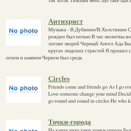
Антихрист
Музыка - В.Дубинин/В.Холстинин С
рожден был ночью В час молитвы в
логове зверей Черный Ангел Ада Бы
кругах людских страстей Я прошел 
огнем и камнем Червем был средь
Circles
Friends come and friends go As I go ro
Love someone change your mind Decide
go round and round in circles He who 
Точки-города
На карте тихо тают точки-города Буд