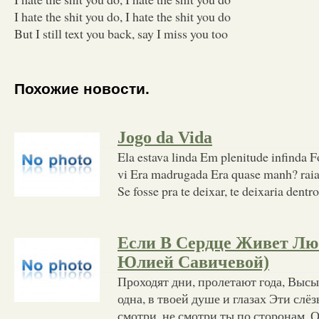
I hate the shit you do, I hate the shit you do
But I still text you back, say I miss you too
Похожие новости.
Jogo da Vida
Ela estava linda Em plenitude infinda F
vi Era madrugada Era quase manh? raiad
Se fosse pra te deixar, te deixaria dent
Если В Сердце Живет Люб
Юлией Савичевой)
Проходят дни, пролетают года, Вы
одна, в твоей душе и глазах Эти слё
смотри, не смотри ты по сторонам, О