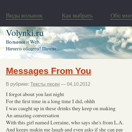
Виды волынок
Как выбрать
Обо мне
Volynki.ru
Волынки и Web.
Ничего общего! Почти...
Messages From You
В рубрике:
Тексты песен
— 04.10.2012
I forgot about you last night
For the first time in a long time I did, ohhh
I was caught up in these drinks they keep on making
An amazing conversation
With this girl named Lorraine, who says she's from L.A.
And keeps makin me laugh and even asks if she can pay