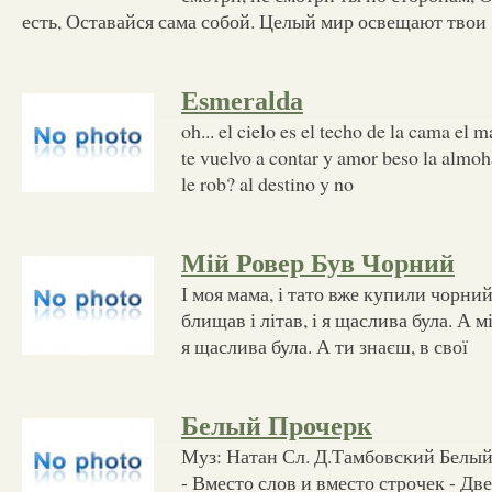
есть, Оставайся сама собой. Целый мир освещают твои
Esmeralda
oh... el cielo es el techo de la cama el 
te vuelvo a contar y amor beso la almo
le rob? al destino y no
Мій Ровер Був Чорний
І моя мама, і тато вже купили чорний
блищав і літав, і я щаслива була. А м
я щаслива була. А ти знаєш, в свої
Белый Прочерк
Муз: Натан Сл. Д.Тамбовский Белый
- Вместо слов и вместо строчек - Дв