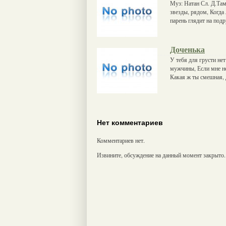
Муз: Натан Сл. Д.Тамб
звезды, рядом, Когда 
парень глядит на подр
Доченька
У тебя для грусти нет
мужчины, Если мне не
Какая ж ты смешная, 
Нет комментариев
Комментариев нет.
Извините, обсуждение на данный момент закрыто.