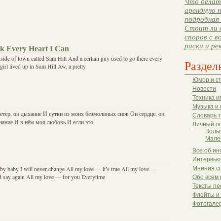
Что делать
арендную п
подробная 
Стоит ли 
споров с в
риски и ре
k Every Heart I Can
outside of town called Sam Hill And a certain guy used to go there every
Раздел
girl lived up in Sam Hill Aw, a pretty
Юмор и с
Новости
Техника и
Музыка и 
ветер, он дыхание И сутки из моих безмолвных снов Он сердце, он
Словарь 
знание И в нём моя любовь И если это
Личный о
Волы
Мале
Все об ин
Интервью
by baby I will never change All my love — it’s true All my love —
Мнения с
 say again All my love — for you Everytime
Обо всем 
Тексты пе
Флейты и
Фотогале