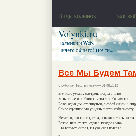
Виды волынок
Как вы
Volynki.ru
Волынки и Web.
Ничего общего! Почти...
Все Мы Будем Та
В рубрике:
Тексты песен
— 01.08.2012
Его глаза устали, смотреть людям в лицо.
Больше всего он боится, увидеть себя самого.
Боясь однажды, столкнуться, с собой лицом к лицу
Самое страшное это увидеть внутри себя пустоту.
Неважно, что ты не сделал, неважно что ты хотел.
Важно лишь то что, сделал, каждое слово.
Что когда-то сказал, ты уже себя потерял.