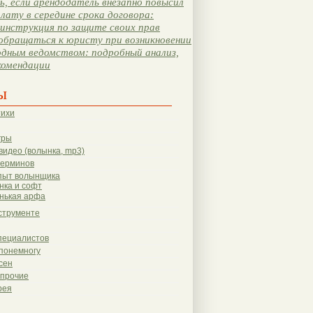
, если арендодатель внезапно повысил
лату в середине срока договора:
инструкция по защите своих прав
обращаться к юристу при возникновении
одным ведомством: подробный анализ,
комендации
ы
тихи
гры
видео (волынка, mp3)
терминов
пыт волынщика
нка и софт
нькая арфа
струменте
пециалистов
понемногу
сен
 прочие
рея