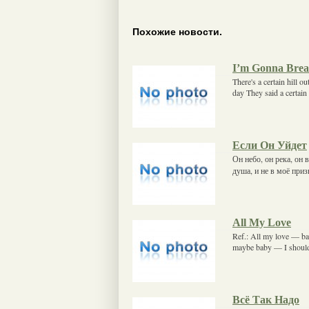
Похожие новости.
I’m Gonna Brea
There's a certain hill 
day They said a certain 
Если Он Уйдет
Он небо, он река, он 
душа, и не в моё при
All My Love
Ref.: All my love — ba
maybe baby — I should
Всё Так Надо