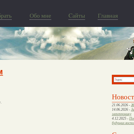
брать
Обо мне
Cайты
Главная
м
Новос
.
21.06.2026 -
Ж
14.06.2026 -
J
электронику
4.12.2025 -
По
будущих восп