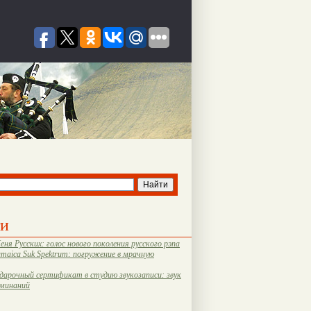
ти
еня Русских: голос нового поколения русского рэпа
amaica Suk Spektrum: погружение в мрачную
дарочный сертификат в студию звукозаписи: звук
оминаний