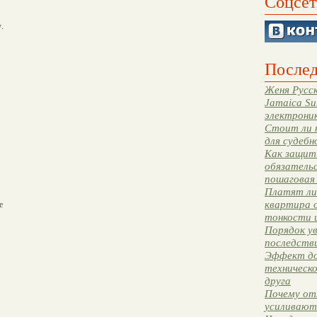
Соцсет
.
Послед
Женя Русск
Jamaica Su
электрони
Стоит ли 
для судебн
Как защити
обязательс
пошаговая
Платят ли 
е
квартира 
тонкости 
Порядок ув
последстви
Эффект до
техническ
друга
Почему от
усиливают