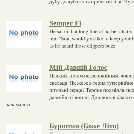
дубу до дуба коня привязав Бля! Чу
Semper Fi
He sat in that long line of barber chair
him "Son, would you like to keep your h
as he heard those clippers buzz
Мій Давній Голос
Палкий, нічим незаспокійний, ловлю
скельця. Як же ж я терня туги рвійне
штольні серця? Терпке похмілля свіж
давнійш п’янило. Дивлюсь в блакитн
заламалось
Бурштин (Боже Літо)
Соромно, братчику, глянути у віченьк