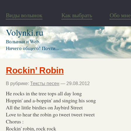
Виды волынок
Как выбрать
Обо мне
Volynki.ru
Волынки и Web.
Ничего общего! Почти...
Rockin’ Robin
В рубрике:
Тексты песен
— 29.08.2012
He rocks in the tree tops all day long
Hoppin' and a-boppin' and singing his song
All the little birdies on Jaybird Street
Love to hear the robin go tweet tweet tweet
Chorus :
Rockin' robin, rock rock