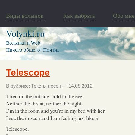
Виды волынок
Как выбрать
Обо мне
Volynki.ru
Волынки и Web.
Ничего общего! Почти...
Telescope
В рубрике:
Тексты песен
— 14.08.2012
Tired on the outside, cold in the eye,
Neither the threat, neither the night.
I’m in the room and you’re in my bed with her.
I see the unseen and I am feeling just like a
Telescope,