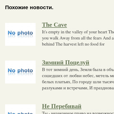
Похожие новости.
The Cave
It's empty in the valley of your heart The
you walk Away from all the fears And all
behind The harvest left no food for
Зимний Поцелуй
В тот зимний день, Земля была в объ
сошедших от любви небес, метель мел
белых платьях, По городу шли тысяч
разлуками и встречами, И празднов
Не Перебивай
Ты - незаконное право на возможнос