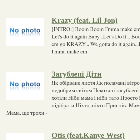
Krazy (feat. Lil Jon)
[INTRO:] Boom Boom I'mma make em
Let's do it again Baby...Let's Do it..
em go KRAZY... We gotta do it again.
I'mma make em
Загублені Діти
Як обірване листя Як поламані вітро
недобрим світом Некохані загублені 
хотіли Ніби мама і ніби тато Просто 
підібрати Ніхто, ніхто Приспів: Мама
Мама, ще трохи -
Otis (feat.Kanye West)