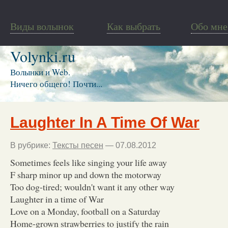
Виды волынок
Как выбрать
Обо мне
Volynki.ru
Волынки и Web.
Ничего общего! Почти...
Laughter In A Time Of War
В рубрике:
Тексты песен
— 07.08.2012
Sometimes feels like singing your life away
F sharp minor up and down the motorway
Too dog-tired; wouldn't want it any other way
Laughter in a time of War
Love on a Monday, football on a Saturday
Home-grown strawberries to justify the rain