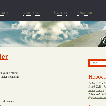
брать
Обо мне
Cайты
Главная
ier
fair young maiden
Новос
oldier's parading
21.06.2026 -
Ж
14.06.2026 -
J
электронику
4.12.2025 -
По
будущих восп
their leisure
re