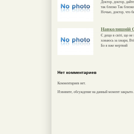
Доктор, доктор, дайт
так близко Так близк
Ночью, доктор, что б
Навколишній 
Є дещо в світі, що не
ховаюсь за хмари, Вт
Бо я вже мертвий
Нет комментариев
Комментариев нет.
Извините, обсуждение на данный момент закрыто.