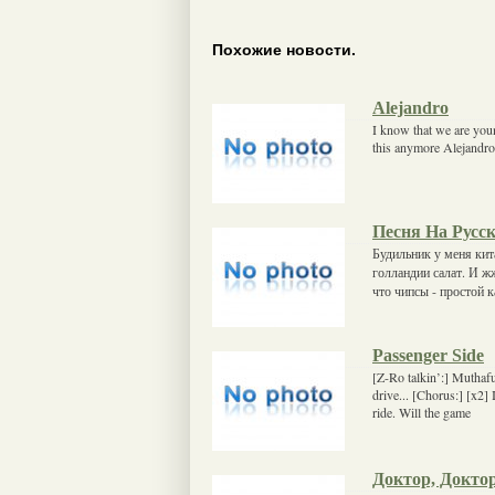
Похожие новости.
Alejandro
I know that we are you
this anymore Alejandro
Песня На Русс
Будильник у меня кита
голландии салат. И ж
что чипсы - простой 
Passenger Side
[Z-Ro talkin’:] Muthaf
drive... [Chorus:] [x2] 
ride. Will the game
Доктор, Докто