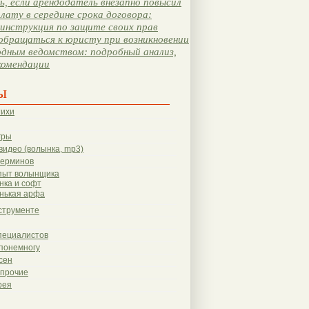
, если арендодатель внезапно повысил
лату в середине срока договора:
инструкция по защите своих прав
обращаться к юристу при возникновении
одным ведомством: подробный анализ,
комендации
ы
тихи
гры
видео (волынка, mp3)
терминов
пыт волынщика
нка и софт
нькая арфа
струменте
пециалистов
понемногу
сен
 прочие
рея