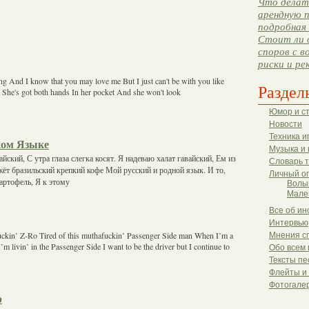
Что делать
арендную п
подробная 
Стоит ли 
споров с в
риски и ре
ng And I know that you may love me But I just can't be with you like
Раздел
 She's got both hands In her pocket And she won't look
Юмор и с
Новости
Техника и
ком Языке
Музыка и 
йский, С утра глаза слегка косят. Я надеваю халат гавайский, Ем из
Словарь 
жёт бразильский крепкий кофе Мой русский и родной язык. И то,
Личный о
картофель, Я к этому
Волы
Мале
Все об ин
Интервью
uckin’ Z-Ro Tired of this muthafuckin’ Passenger Side man When I’m a
Мнения с
I’m livin’ in the Passenger Side I want to be the driver but I continue to
Обо всем 
Тексты пе
Флейты и
Фотогале
р