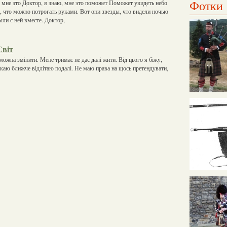
Фотки
е мне это Доктор, я знаю, мне это поможет Поможет увидеть небо
о, что можно потрогать руками. Вот они звезды, что видели ночью
ыли с ней вместе. Доктор,
Світ
 можна змінити. Мене тримає не дає далі жити. Від цього я біжу,
ікаю ближче відлітаю подалі. Не маю права на щось претендувати,