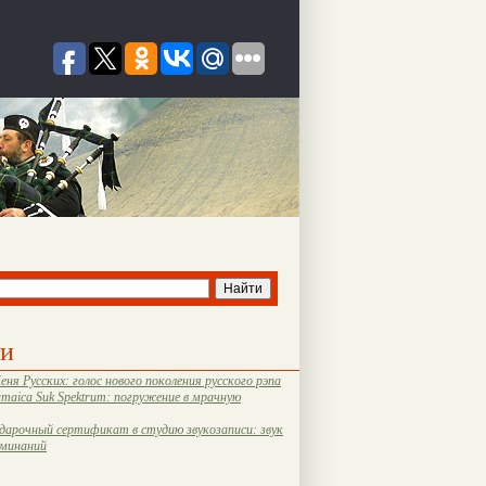
ти
еня Русских: голос нового поколения русского рэпа
amaica Suk Spektrum: погружение в мрачную
дарочный сертификат в студию звукозаписи: звук
оминаний