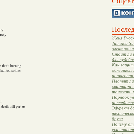
Соцсет
Послед
uly
urely
Женя Русск
Jamaica Su
электрони
Стоит ли 
для судебн
Как защити
h that's burning
обязательс
daunted soldier
пошаговая
Платят ли 
квартира 
тонкости 
Порядок ув
d
последстви
 death will part us
Эффект до
техническ
друга
Почему от
усиливают