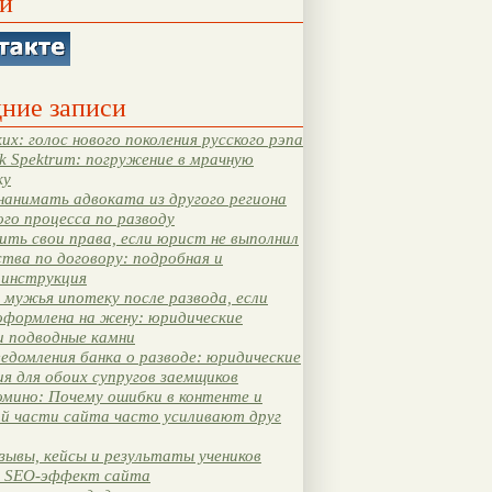
и
ние записи
их: голос нового поколения русского рэпа
k Spektrum: погружение в мрачную
ку
нанимать адвоката из другого региона
ого процесса по разводу
ть свои права, если юрист не выполнил
тва по договору: подробная и
 инструкция
мужья ипотеку после развода, если
оформлена на жену: юридические
и подводные камни
едомления банка о разводе: юридические
я для обоих супругов заемщиков
мино: Почему ошибки в контенте и
ой части сайта часто усиливают друг
зывы, кейсы и результаты учеников
 SEO-эффект сайта