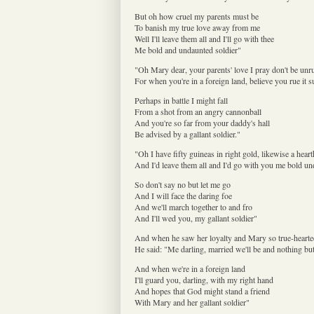
But oh how cruel my parents must be
To banish my true love away from me
Well I'll leave them all and I'll go with thee
Me bold and undaunted soldier"
"Oh Mary dear, your parents' love I pray don't be unr
For when you're in a foreign land, believe you rue it s
Perhaps in battle I might fall
From a shot from an angry cannonball
And you're so far from your daddy's hall
Be advised by a gallant soldier."
"Oh I have fifty guineas in right gold, likewise a heart
And I'd leave them all and I'd go with you me bold un
So don't say no but let me go
And I will face the daring foe
And we'll march together to and fro
And I'll wed you, my gallant soldier"
And when he saw her loyalty and Mary so true-hearte
He said: "Me darling, married we'll be and nothing but
And when we're in a foreign land
I'll guard you, darling, with my right hand
And hopes that God might stand a friend
With Mary and her gallant soldier"