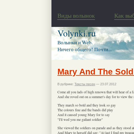
Виды волынок
Как вы
Volynki.ru
Волынки и Web.
Ничего общего! Почти...
Mary And The Sold
В рубрике:
Тексты песен
— 23.07.2012
Come all you lads of high renown that will hear of a 
And she roved out on a summer's day for to view the s
They march so bold and they look so gay
The colours fine and the bands did play
And it caused young Mary for to say
"I'll wed you me gallant soldier"
She viewed the soldiers on parade and as they stood at 
And Mary to herself did say: "At last I find my treasu