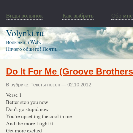
Виды волынок
Как выбрать
Обо мне
Volynki.ru
Волынки и Web.
Ничего общего! Почти...
Do It For Me (Groove Brother
В рубрике:
Тексты песен
— 02.10.2012
Verse 1
Better stop you now
Don’t go stupid now
You’re upsetting the cool in me
And the more I fight it
Get more excited