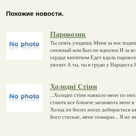
Похожие новости.
Паровозик
Ты опять уходишь Меня за нос водиш
снежный ком Был не идеален И за в
сердце кипятком Едет вдаль паровоз
увозит А ты, ты в груди у Нарцисса 
Холодні Стіни
...Холодні стіни навколо мене по них
стають все ближче заганяють мене в к
Холод по босих ногах добирається аж
його стискає, мене пожирає... Я не з