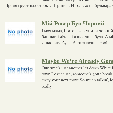
Время грустных строк… Припев: И только на бульварах
Мій Ровер Був Чорний
І моя мама, і тато вже купили чорний
блищав і літав, і я щаслива була. А м
я щаслива була. А ти знаєш, в свої
Maybe We’re Already Gon
Our time's just another let down White l
town Lost cause, someone's gotta break
away your next move So much talkin', lef
really