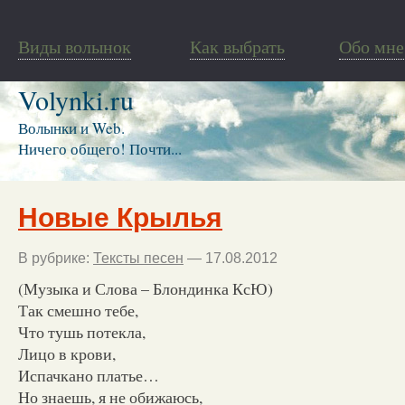
Виды волынок
Как выбрать
Обо мне
Volynki.ru
Волынки и Web.
Ничего общего! Почти...
Новые Крылья
В рубрике:
Тексты песен
— 17.08.2012
(Музыка и Слова – Блондинка КсЮ)
Так смешно тебе,
Что тушь потекла,
Лицо в крови,
Испачкано платье…
Но знаешь, я не обижаюсь,