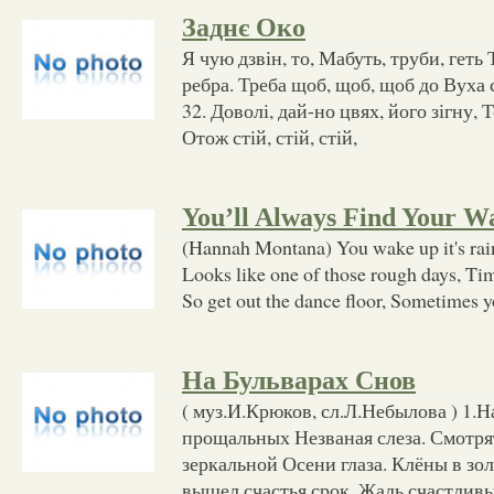
Заднє Око
Я чую дзвін, то, Мабуть, труби, геть 
ребра. Треба щоб, щоб, щоб до Вуха 
32. Доволі, дай-но цвях, його зігну, Т
Отож стій, стій, стій,
You’ll Always Find Your 
(Hannah Montana) You wake up it's rai
Looks like one of those rough days, Time
So get out the dance floor, Sometimes yo
На Бульварах Снов
( муз.И.Крюков, сл.Л.Небылова ) 1.Н
прощальных Незваная слеза. Смотр
зеркальной Осени глаза. Клёны в зол
вышел счастья срок. Жаль счастливы