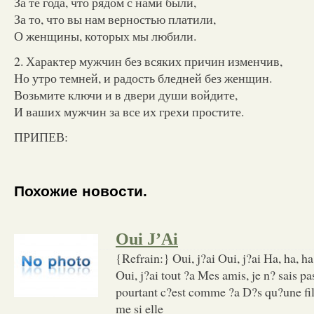
За те года, что рядом с нами были,
За то, что вы нам верностью платили,
О женщины, которых мы любили.
2. Характер мужчин без всяких причин изменчив,
Но утро темней, и радость бледней без женщин.
Возьмите ключи и в двери души войдите,
И ваших мужчин за все их грехи простите.
ПРИПЕВ:
Похожие новости.
Oui J’Ai
{Refrain:} Oui, j?ai Oui, j?ai Ha, ha, ha
Oui, j?ai tout ?a Mes amis, je n? sais pa
pourtant c?est comme ?a D?s qu?une fi
me si elle