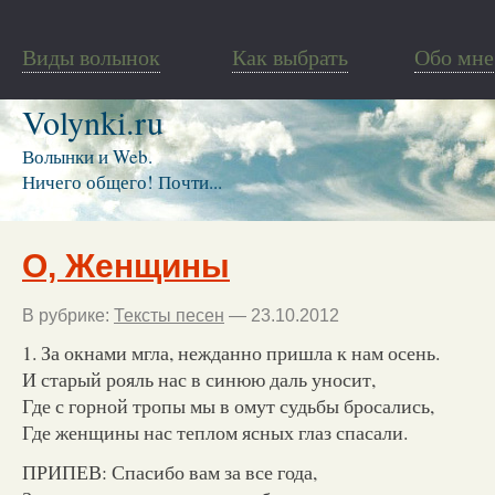
Виды волынок
Как выбрать
Обо мне
Volynki.ru
Волынки и Web.
Ничего общего! Почти...
О, Женщины
В рубрике:
Тексты песен
— 23.10.2012
1. За окнами мгла, нежданно пришла к нам осень.
И старый рояль нас в синюю даль уносит,
Где с горной тропы мы в омут судьбы бросались,
Где женщины нас теплом ясных глаз спасали.
ПРИПЕВ: Спасибо вам за все года,