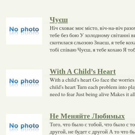
Чуєш
Ніч сховає моє місто, віч-на-віч раз
тебе без бою У холодному світанні 
скотилася сльозою Знаєш, я тебе коха
тобі співаю Чуєш, я тебе кохаю Я тоб
With A Child’s Heart
With a child's heart Go face the worries
child's heart Turn each problem into p
need to fear Just being alive Makes it al
Не Меняйте Любимых
Того, что было с тобой, что было с т
другой, не будет с другой А то что б