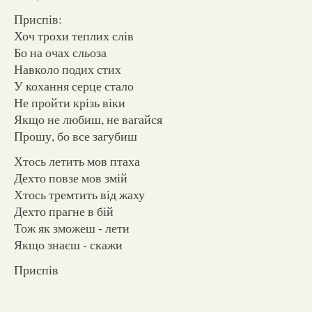
Приспів:
Хоч трохи теплих слів
Бо на очах сльоза
Навколо подих стих
У кохання серце стало
Не пройти крізь віки
Якщо не любиш, не вагайся
Прошу, бо все загубиш
Хтось летить мов птаха
Дехто повзе мов змій
Хтось тремтить від жаху
Дехто прагне в бій
Тож як зможеш - лети
Якщо знаєш - скажи
Приспів