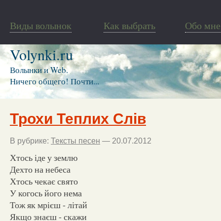
Виды волынок
Как выбрать
Обо мне
Volynki.ru
Волынки и Web.
Ничего общего! Почти...
Трохи Теплих Слів
В рубрике:
Тексты песен
— 20.07.2012
Хтось іде у землю
Дехто на небеса
Хтось чекає свято
У когось його нема
Тож як мрієш - літай
Якщо знаєш - скажи