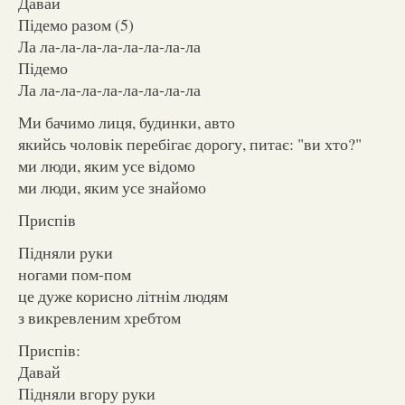
Давай
Підемо разом (5)
Ла ла-ла-ла-ла-ла-ла-ла-ла
Підемо
Ла ла-ла-ла-ла-ла-ла-ла-ла
Ми бачимо лиця, будинки, авто
якийсь чоловік перебігає дорогу, питає: "ви хто?"
ми люди, яким усе відомо
ми люди, яким усе знайомо
Приспів
Підняли руки
ногами пом-пом
це дуже корисно літнім людям
з викревленим хребтом
Приспів:
Давай
Підняли вгору руки