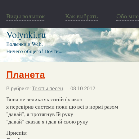
Виды волынок
Как выбрать
Обо мне
Volynki.ru
Волынки и Web.
Ничего общего! Почти...
Планета
В рубрике:
Тексты песен
— 08.10.2012
Вона не велика як синій флакон
я перевірив системи поки що всі в нормі разом
"давай", я протягнув їй руку
"давай" сказав я і дав їй свою руку
Приспів: