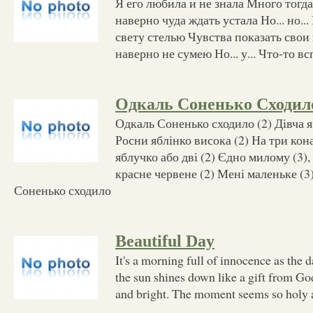
Я его любила и не знала Много тогд
наверно чуда ждать устала Но... но..
свету стелью Чувства показать свои
наверно не сумею Но... у... Что-то в
Одкаль Соненько Сходил
Одкаль Соненько сходило (2) Дівча я
Росни яблінко висока (2) На три кон
яблучко або дві (2) Єдно милому (3)
красне червене (2) Мені маленьке (3)
Соненько сходило
Beautiful Day
It's a morning full of innocence as the d
the sun shines down like a gift from Go
and bright. The moment seems so holy 