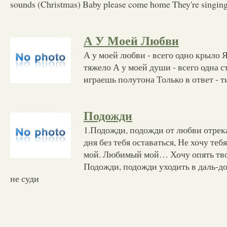
sounds (Christmas) Baby please come home They're singin
А У Моей Любви
А у моей любви - всего одно крыло 
тяжело А у моей души - всего одна с
играешь полутона Только в ответ - 
Подожди
1.Подожди, подожди от любви отрека
дня без тебя оставаться, Не хочу те
мой. Любимый мой… Хочу опять тво
Подожди, подожди уходить в даль-дор
не суди