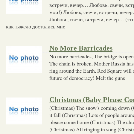
встречи, вечер… Любовь, свечи, вст
мои!) Любовь, свечи, встречи, вечер
Любовь, свечи, встречи, вечер… (это
как тяжело достались мне
No More Barricades
No more barricades, The bridge is open
The chain is broken. Mother Russia has 
ring around the Earth, Red Square will 
future of democracy! Melt the guns
Christmas (Baby Please C
(Christmas) The snow's coming down (
it fall (Christmas) Lots of people arou
please come home (Christmas) The chur
(Christmas) All ringing in song (Christ