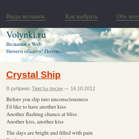
Виды волынок
Как выбрать
Обо мне
Volynki.ru
Волынки и Web.
Ничего общего! Почти...
Crystal Ship
В рубрике:
Тексты песен
— 16.10.2012
Before you slip into unconsciousness
I'd like to have another kiss
Another flashing chance at bliss
Another kiss, another kiss
The days are bright and filled with pain