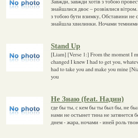
Завжди, завжди хотів з тобою провес
знайшлися двоє – розвіялися вітром.
з тобою бути взимку, Обставини не с
знайшла хвилинки. Ночами темними
Stand Up
[Liam] [Verse 1:] From the moment I m
changed I knew I had to get you, whatev
had to take you and make you mine [Nia
you
Не Знаю (feat. Надин)
где бы ты, с кем бы ты был бы, не б
нами не остынет тина не затянется бе
днем - жара, ночами - иней роль тво