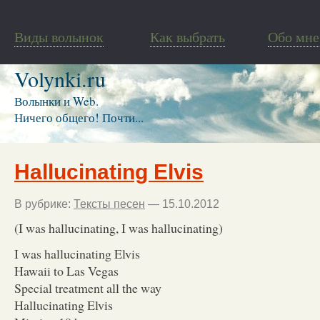
Виды волынок
Как выбрать
Обо мне
Volynki.ru
Волынки и Web.
Ничего общего! Почти...
Hallucinating Elvis
В рубрике:
Тексты песен
— 15.10.2012
(I was hallucinating, I was hallucinating)
I was hallucinating Elvis
Hawaii to Las Vegas
Special treatment all the way
Hallucinating Elvis