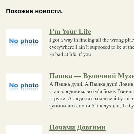
Похожие новости.
I’m Your Life
I got a way in finding all the wrong pla
everywhere I ain?t supposed to be at the
so bad at life, if you
Пашка — Вуличний Муз
А Пашка душі, А Пашка душі Ловив 
став юродивим, во ім’я Боже. Взивала
струни, А люди все гнали майбутнє 
зупинились, вони б послухали, Та бу
Ночами Довгими