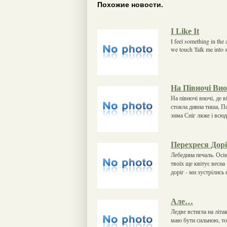
Похожие новости.
I Like It
I feel something in th
we touch Talk me into s
На Півночі Вн
На півночі вночі, де 
стояла дивна тиша, По
зима Сніг ляже і всюд
Перехреся Дорі
Лебедина печаль. Осiн
твоїх ще квiтує весна
дорiг - ми зустрiлись 
Але…
Ледве встигла на літа
маю бути сильною, то