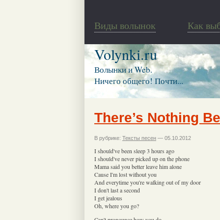
Виды волынок
Как вы
Volynki.ru
Волынки и Web.
Ничего общего! Почти...
There’s Nothing Be
В рубрике:
Тексты песен
— 05.10.2012
I should've been sleep 3 hours ago
I should've never picked up on the phone
Mama said you better leave him alone
Cause I'm lost without you
And everytime you're walking out of my door
I don't last a second
I get jealous
Oh, where you go?
Can't pronounce how you do