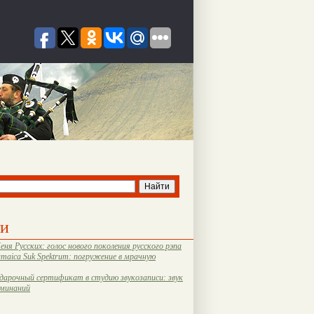
ти
еня Русских: голос нового поколения русского рэпа
amaica Suk Spektrum: погружение в мрачную
дарочный сертификат в студию звукозаписи: звук
оминаний