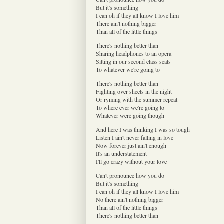
But it's something
I can oh if they all know I love him
There ain't nothing bigger
Than all of the little things
There's nothing better than
Sharing headphones to an opera
Sitting in our second class seats
To whatever we're going to
There's nothing better than
Fighting over sheets in the night
Or ryming with the summer repeat
To where ever we're going to
Whatever were going though
And here I was thinking I was so tough
Listen I ain't never falling in love
Now forever just ain't enough
It's an understatement
I'll go crazy without your love
Can't pronounce how you do
But it's something
I can oh if they all know I love him
No there ain't nothing bigger
Than all of the little things
There's nothing better than