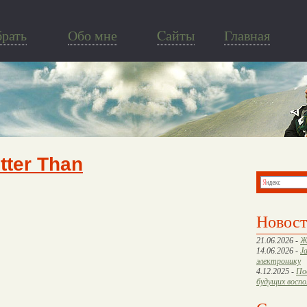
брать
Обо мне
Cайты
Главная
tter Than
Новос
21.06.2026 -
Ж
14.06.2026 -
J
электронику
4.12.2025 -
По
будущих восп