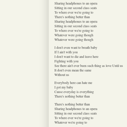
Sharing headphones to an opera
Sitting in our second class seats
To where ever we're going to
There's nothing better than
Sharing headphones to an opera
Sitting in our second class seats
To where ever we're going to
Whatever were going though
Whatever were going though
I don't even want to breath baby
If I ain't with you
I don't want to die and leave here
Fighting with you
See there ain't ever been such thing as love Until us
It don't even mean the same
Without us
Everybody here can hate me
I got my baby
Cause everyday is everything
There's nothing better than
There's nothing better than
Sharing headphones to an opera
Sitting in our second class seats
To where ever we're going to
Whatever we're going to