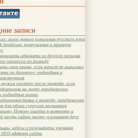
и
ние записи
их: голос нового поколения русского рэпа
k Spektrum: погружение в мрачную
ку
нанимать адвоката из другого региона
ого процесса по разводу
ть свои права, если юрист не выполнил
тва по договору: подробная и
 инструкция
мужья ипотеку после развода, если
оформлена на жену: юридические
и подводные камни
едомления банка о разводе: юридические
я для обоих супругов заемщиков
мино: Почему ошибки в контенте и
ой части сайта часто усиливают друг
зывы, кейсы и результаты учеников
 SEO-эффект сайта