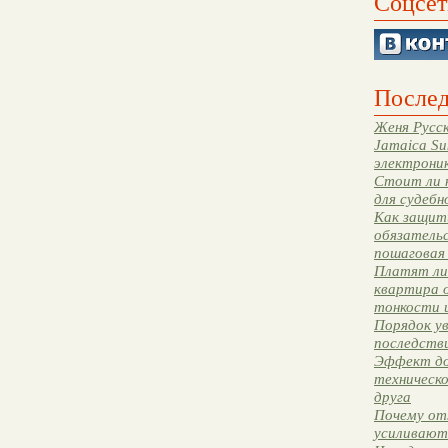
Соцсет
Послед
Женя Русск
Jamaica Su
электрони
Стоит ли 
для судебн
Как защити
обязательс
пошаговая
Платят ли 
квартира 
тонкости 
Порядок ув
последстви
Эффект до
техническ
друга
Почему от
усиливают