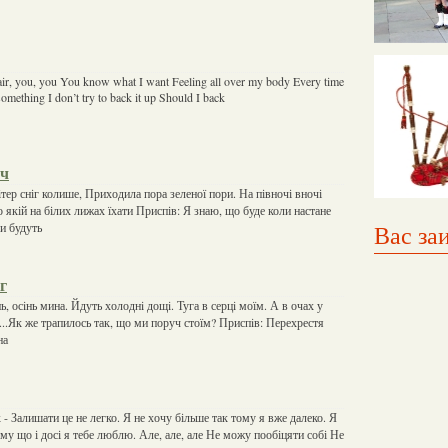
e air, you, you You know what I want Feeling all over my body Every time
omething I don’t try to back it up Should I back
оч
вітер сніг колише, Приходила пора зеленої пори. На півночі вночі
 якій на білих лижах їхати Приспів: Я знаю, що буде коли настане
и будуть
Вас за
г
ь, осiнь мина. Йдуть холоднi дощi. Туга в серцi моїм. А в очах у
 ...Як же трапилось так, що ми поруч стоїм? Приспiв: Перехрестя
на
к - Залишати це не легко. Я не хочу більше так тому я вже далеко. Я
му що і досі я тебе люблю. Але, але, але Не можу пообіцяти собі Не