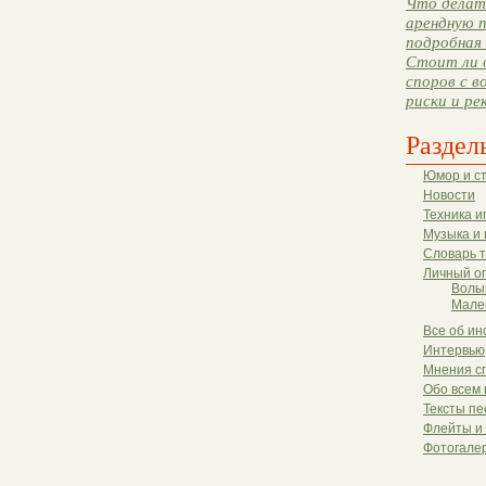
Что делать
арендную п
подробная 
Стоит ли 
споров с в
риски и ре
Раздел
Юмор и с
Новости
Техника и
Музыка и 
Словарь 
Личный о
Волы
Мале
Все об ин
Интервью
Мнения с
Обо всем 
Тексты пе
Флейты и
Фотогале