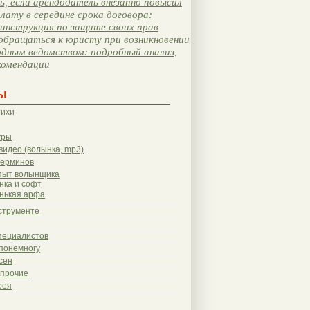
, если арендодатель внезапно повысил
лату в середине срока договора:
инструкция по защите своих прав
обращаться к юристу при возникновении
одным ведомством: подробный анализ,
комендации
ы
тихи
гры
видео (волынка, mp3)
терминов
пыт волынщика
нка и софт
нькая арфа
струменте
пециалистов
понемногу
сен
 прочие
рея