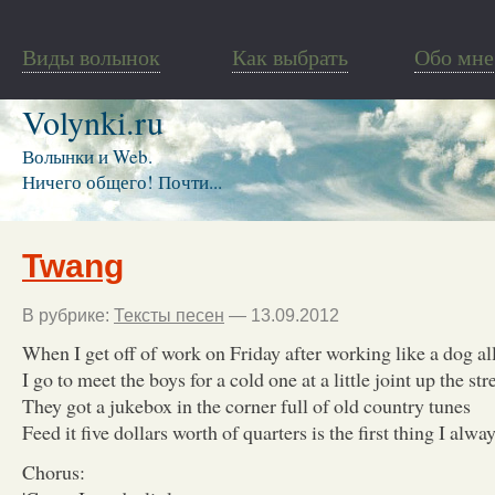
Виды волынок
Как выбрать
Обо мне
Volynki.ru
Волынки и Web.
Ничего общего! Почти...
Twang
В рубрике:
Тексты песен
— 13.09.2012
When I get off of work on Friday after working like a dog a
I go to meet the boys for a cold one at a little joint up the str
They got a jukebox in the corner full of old country tunes
Feed it five dollars worth of quarters is the first thing I alwa
Chorus: