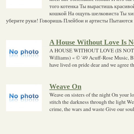
того котенка Ты вырастишь красиво
кошкой На ощупь шелковиста Ты хи
уберите руки! Говоришь Плейбои и артисты Пытаются
A House Without Love Is 
A HOUSE WITHOUT LOVE (IS NOT
Williams) « © '49 Acuff-Rose Music, B
have lived on pride dear and we agree t
Weave On
Weave on sisters of the night On your l
stitch the darkness through the light W
crime, the wars and waste Give our sou