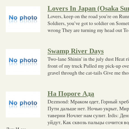
Lovers In Japan (Osaka Su
Lovers, keep on the road you’re on Runne
Soldiers, you’ve got to soldier on Somet
wrong They are turning my head out To
Swamp River Days
Two-lane Shinin' in the july dust Heat ri
front of my truck Pulled my pick-up ove
gravel through the cat-tails Give me th
На Пороге Ада
Dezmond: Мраком одет, Горный хреб
Пути дальше нет. Ночью укрыт, Мир 
таверни Ночлег нам сулит. Irdis: День
уйдут, Как сквозь пальцы сочится в
Дух И он