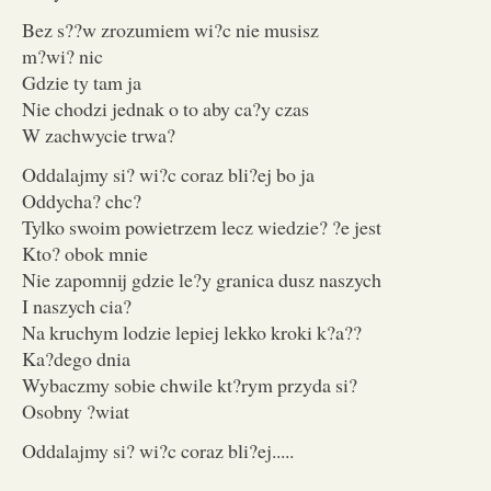
Bez s??w zrozumiem wi?c nie musisz
m?wi? nic
Gdzie ty tam ja
Nie chodzi jednak o to aby ca?y czas
W zachwycie trwa?
Oddalajmy si? wi?c coraz bli?ej bo ja
Oddycha? chc?
Tylko swoim powietrzem lecz wiedzie? ?e jest
Kto? obok mnie
Nie zapomnij gdzie le?y granica dusz naszych
I naszych cia?
Na kruchym lodzie lepiej lekko kroki k?a??
Ka?dego dnia
Wybaczmy sobie chwile kt?rym przyda si?
Osobny ?wiat
Oddalajmy si? wi?c coraz bli?ej.....