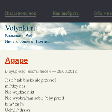
Виды волынок
Как выбрать
Обо мне
Volynki.ru
Волынки и Web.
Ничего общего! Почти...
Agape
В рубрике:
Тексты песен
— 28.08.2012
Jeste? tak blisko ale przecie?
mi?dzy nas
Nie wejdzie nikt
Nie wyobra?am sobie ?eby przed
kim? zn?w
Uchyli? drzwi