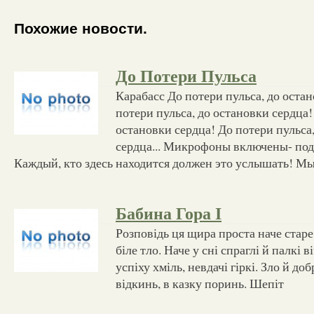
Похожие новости.
До Потери Пульса
Карабасс До потери пульса, до оста
потери пульса, до остановки сердца!
остановки сердца! До потери пульса
сердца... Микрофоны включены- под
Каждый, кто здесь находится должен это услышать! М
Бабина Гора І
Розповідь ця щира проста наче старе 
біле тло. Наче у сні спраглі й палкі 
успіху хміль, невдачі гіркі. Зло й добр
відкинь, в казку поринь. Шепіт