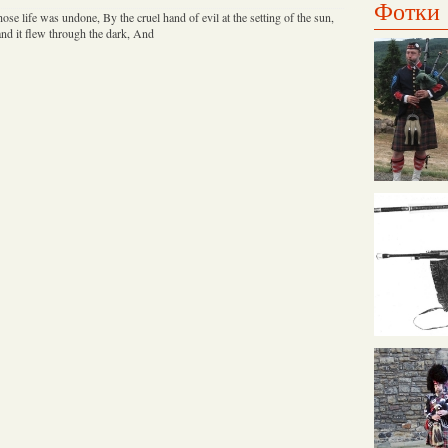
Фотки
whose life was undone, By the cruel hand of evil at the setting of the sun,
nd it flew through the dark, And