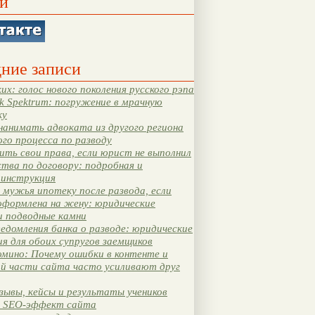
и
ние записи
их: голос нового поколения русского рэпа
k Spektrum: погружение в мрачную
ку
нанимать адвоката из другого региона
ого процесса по разводу
ть свои права, если юрист не выполнил
тва по договору: подробная и
 инструкция
мужья ипотеку после развода, если
оформлена на жену: юридические
и подводные камни
едомления банка о разводе: юридические
я для обоих супругов заемщиков
мино: Почему ошибки в контенте и
ой части сайта часто усиливают друг
зывы, кейсы и результаты учеников
 SEO-эффект сайта