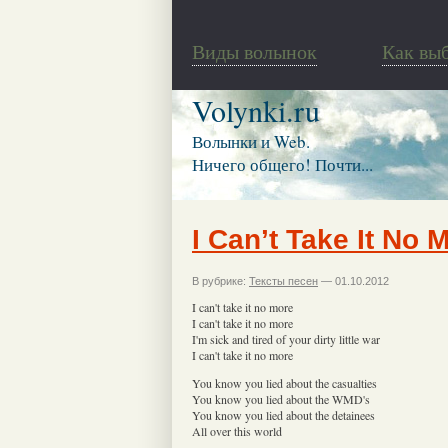
Виды волынок
Как вы
Volynki.ru
Волынки и Web.
Ничего общего! Почти...
I Can’t Take It No 
В рубрике:
Тексты песен
— 01.10.2012
I can't take it no more
I can't take it no more
I'm sick and tired of your dirty little war
I can't take it no more
You know you lied about the casualties
You know you lied about the WMD's
You know you lied about the detainees
All over this world