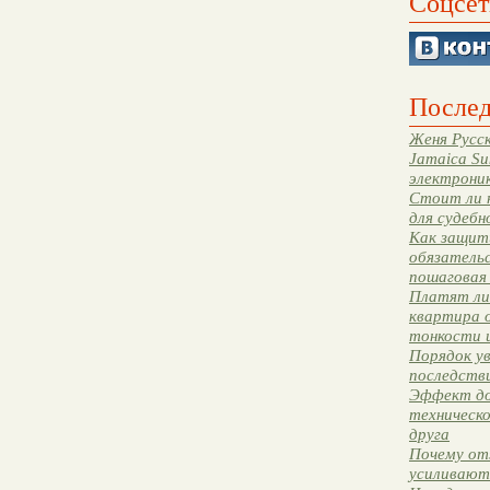
Соцсет
Послед
Женя Русск
Jamaica Su
электрони
Стоит ли 
для судебн
Как защити
обязательс
пошаговая
Платят ли 
квартира 
тонкости 
Порядок ув
последстви
Эффект до
техническ
друга
Почему от
усиливают