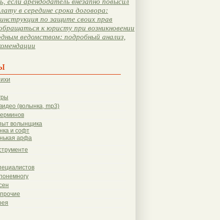
, если арендодатель внезапно повысил
лату в середине срока договора:
инструкция по защите своих прав
обращаться к юристу при возникновении
одным ведомством: подробный анализ,
комендации
ы
тихи
гры
видео (волынка, mp3)
терминов
пыт волынщика
нка и софт
нькая арфа
струменте
пециалистов
понемногу
сен
 прочие
рея