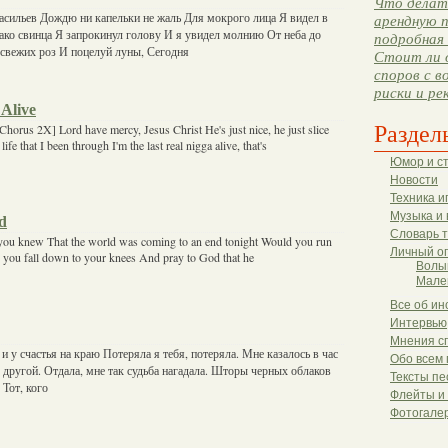
Что делать
асильев Дождю ни капельки не жаль Для мокрого лица Я видел в
арендную п
ако свинца Я запрокинул голову И я увидел молнию От неба до
подробная 
х свежих роз И поцелуй луны, Сегодня
Стоит ли 
споров с в
риски и ре
 Alive
Раздел
[Chorus 2X] Lord have mercy, Jesus Christ He's just nice, he just slice
life that I been through I'm the last real nigga alive, that's
Юмор и с
Новости
Техника и
Музыка и 
ed
Словарь 
you knew That the world was coming to an end tonight Would you run
Личный о
 you fall down to your knees And pray to God that he
Волы
Мале
Все об ин
Интервью
Мнения с
 у счастья на краю Потеряла я тебя, потеряла. Мне казалось в час
Обо всем 
 другой. Отдала, мне так судьба нагадала. Шторы черных облаков
Тексты пе
 Тот, кого
Флейты и
Фотогале