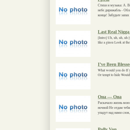
Стихи и музыка: А. В
небе дирижабль - Обл
конца! Забудьте запа
Last Real Nigga
[Intro] Uh, uh, uh, uh 
like a ginsu Look at the 
I’ve Been Bless
What would you do If 
Or tempt to hide Would
Она — Она
Раскачало жизнь мою и
ночной Не отдам тебя
упадут над нами слов,
Polly Von