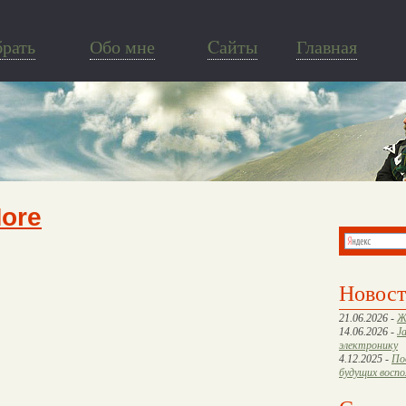
брать
Обо мне
Cайты
Главная
More
Новос
21.06.2026 -
Ж
14.06.2026 -
J
электронику
4.12.2025 -
По
будущих восп