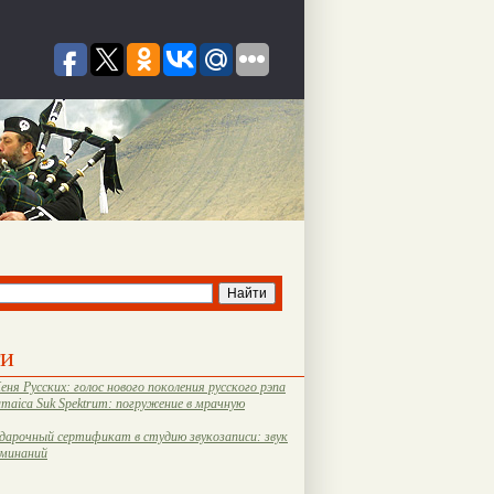
ти
еня Русских: голос нового поколения русского рэпа
amaica Suk Spektrum: погружение в мрачную
дарочный сертификат в студию звукозаписи: звук
оминаний