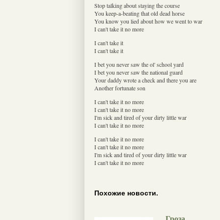
Stop talking about staying the course
You keep-a-beating that old dead horse
You know you lied about how we went to war
I can't take it no more
I can't take it
I can't take it
I bet you never saw the ol' school yard
I bet you never saw the national guard
Your daddy wrote a check and there you are
Another fortunate son
I can't take it no more
I can't take it no more
I'm sick and tired of your dirty little war
I can't take it no more
I can't take it no more
I can't take it no more
I'm sick and tired of your dirty little war
I can't take it no more
Похожие новости.
Гроза