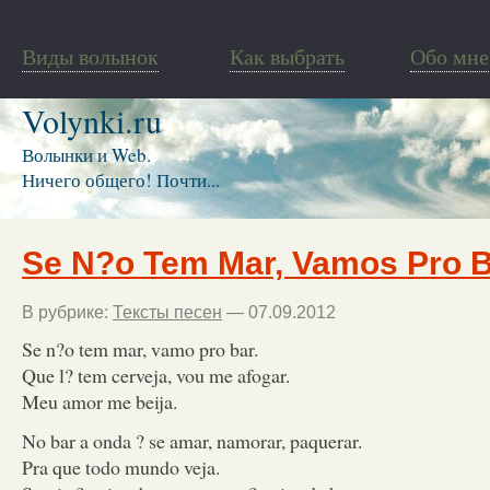
Виды волынок
Как выбрать
Обо мне
Volynki.ru
Волынки и Web.
Ничего общего! Почти...
Se N?o Tem Mar, Vamos Pro 
В рубрике:
Тексты песен
— 07.09.2012
Se n?o tem mar, vamo pro bar.
Que l? tem cerveja, vou me afogar.
Meu amor me beija.
No bar a onda ? se amar, namorar, paquerar.
Pra que todo mundo veja.