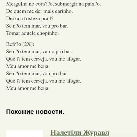
Mergulha no cora??o, submergir na paix?o.
De quem me der mais carinho.
Deixa a tristeza pra l?.
Se n?o tem mar, vou pro bar.
Tomar aquele chopinho.
Refr?o (2X):
Se n?o tem mar, vamo pro bar.
Que l? tem cerveja, vou me afogar.
Meu amor me beija.
Se n?o tem mar, vou pro bar.
Que l? tem cerveja, vou me afogar.
Meu amor me beija.
Похожие новости.
Налетіли Журавл