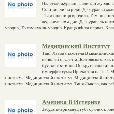
Налетіли журавлі, Налетіли журавлі,
Сіли-впали на ріллі. Де журавка ход
- Там пшениця вродила, Там пшенич
журавель походив, Де журавель поход
уродив, То там кукіль уродив. Краща жінка первая, Кр
Медицинский Институт
Таня Львова захотела В медицински
нанял ей студента Долговязого, как 
пустой гостиной Он крутя свой дли
имперфектумы Причастия на "us". 
институт. Медицинский институт. Медицинский инст
институт. Медицинский институт. Таня Львова, как ре
Америка В Истерике
Забудь американец губ горячих гля