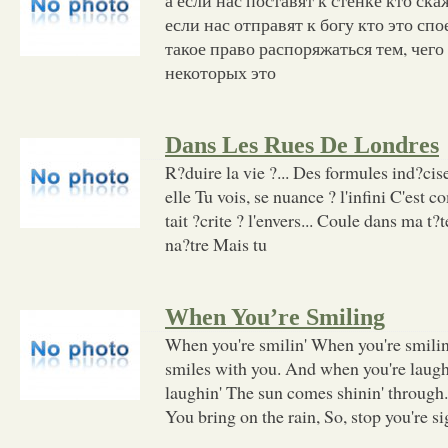
если нас отправят к богу кто это спое
такое право распоряжаться тем, чего 
некоторых это
Dans Les Rues De Londres
R?duire la vie ?... Des formules ind?cis
elle Tu vois, se nuance ? l'infini C'est 
tait ?crite ? l'envers... Coule dans ma t
na?tre Mais tu
When You’re Smiling
When you're smilin' When you're smili
smiles with you. And when you're laug
laughin' The sun comes shinin' through.
You bring on the rain, So, stop you're s