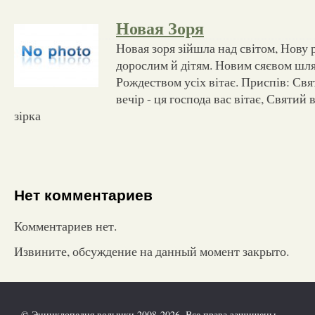
Новая Зоря
Новая зоря зійшла над світом, Нову 
дорослим й дітям. Новим сяєвом шл
Рождеством усіх вітає. Приспів: Свя
вечір - ця господа вас вітає, Святий 
зірка
Нет комментариев
Комментариев нет.
Извините, обсуждение на данный момент закрыто.
© Энциклопедия волынки 2008-2026. Все права защищены.