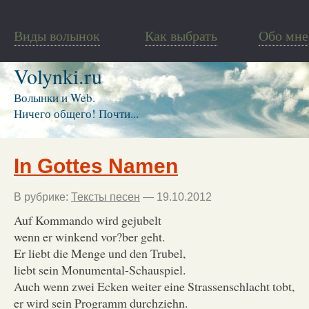
Виды волынок
Как выбрать
Обо мне
Volynki.ru
Волынки и Web.
Ничего общего! Почти...
In Gottes Namen
В рубрике:
Тексты песен
— 19.10.2012
Auf Kommando wird gejubelt
wenn er winkend vor?ber geht.
Er liebt die Menge und den Trubel,
liebt sein Monumental-Schauspiel.
Auch wenn zwei Ecken weiter eine Strassenschlacht tobt,
er wird sein Programm durchziehn.