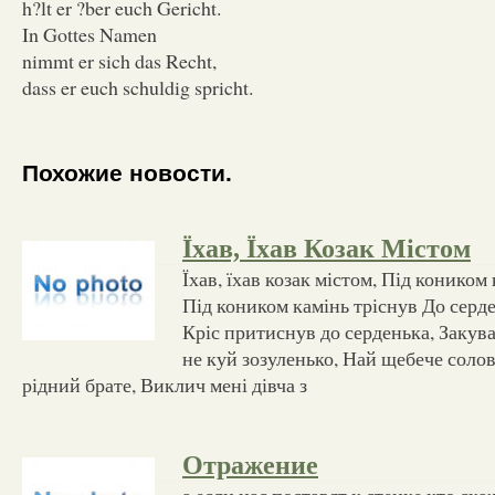
h?lt er ?ber euch Gericht.
In Gottes Namen
nimmt er sich das Recht,
dass er euch schuldig spricht.
Похожие новости.
Їхав, Їхав Козак Містом
Їхав, їхав козак містом, Під коником 
Під коником камінь тріснув До серде
Кріс притиснув до серденька, Закува
не куй зозуленько, Най щебече соло
рідний брате, Виклич мені дівча з
Отражение
а если нас поставят к стенке кто ск