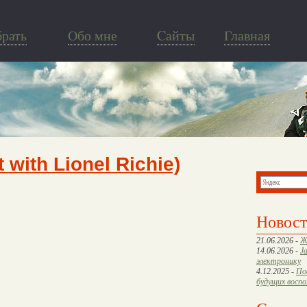
брать
Обо мне
Cайты
Главная
 with Lionel Richie)
Новос
21.06.2026 -
Ж
14.06.2026 -
J
электронику
4.12.2025 -
По
будущих восп