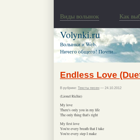
Виды волынок
Как вы
Volynki.ru
Волынки и Web.
Ничего общего! Почти...
Endless Love (Duet
В рубрике:
Тексты песен
— 24.10.2012
(Lionel Richie)
My love
There's only you in my life
The only thing that's right
My first love
You're every breath that I take
You're every step I make