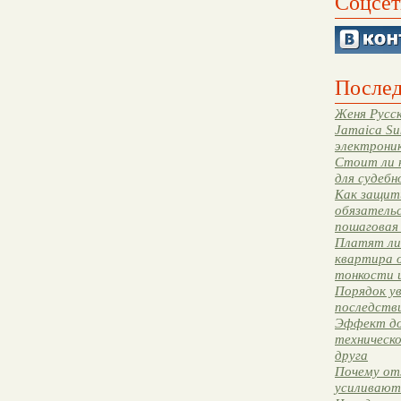
Соцсет
Послед
Женя Русск
Jamaica Su
электрони
Стоит ли 
для судебн
Как защити
обязательс
пошаговая
Платят ли 
квартира 
тонкости 
Порядок ув
последстви
Эффект до
техническ
друга
Почему от
усиливают