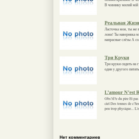
В човнику милий мій 
Реальная Жиз
Ласточка моя, ты же 
лови! Ты наверняка м
напрасные слёзы А со
Три Круки
Три круки сидять на гі
один у другого питать
L’amour N’est 
Obs?d?e du pire Et pas
ciel Des tonnes de c?le
peu trop physique... L'e
Нет комментариев