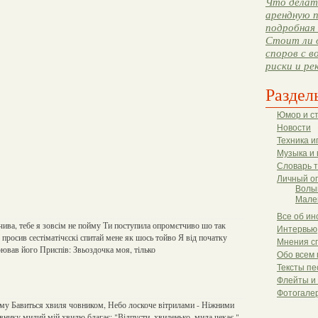
Что делать
арендную п
подробная 
Стоит ли 
споров с в
риски и ре
Раздел
Юмор и с
Новости
Техника и
Музыка и 
Словарь 
Личный о
Волы
Мале
Все об ин
чива, тебе я зовсім не пойму Ти поступила опромєтчиво шо так
Интервью
просив сестіматічєскі спитай мене як шось тойво Я від початку
Мнения с
рював його Приспів: Звьоздочка моя, тілько
Обо всем 
Тексты пе
Флейты и
Фотогале
ому Бавиться хвиля човником, Небо лоскоче вітрилами - Ніжними
внику милий мій хвилю благає: "Відпусти, хвиленько, мила чекає."