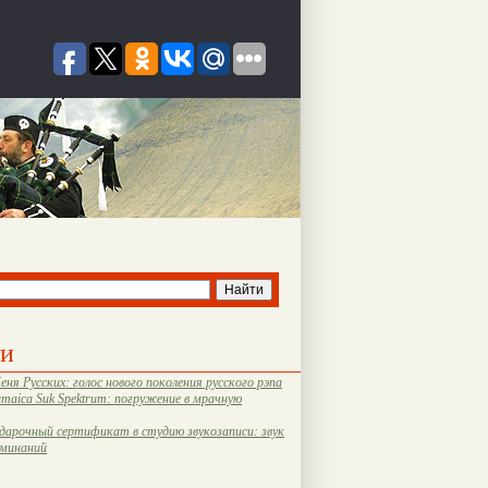
ти
еня Русских: голос нового поколения русского рэпа
amaica Suk Spektrum: погружение в мрачную
дарочный сертификат в студию звукозаписи: звук
оминаний