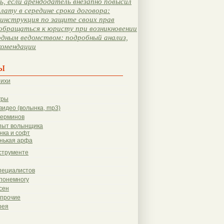
, если арендодатель внезапно повысил
лату в середине срока договора:
инструкция по защите своих прав
обращаться к юристу при возникновении
одным ведомством: подробный анализ,
комендации
ы
тихи
гры
видео (волынка, mp3)
терминов
пыт волынщика
нка и софт
нькая арфа
струменте
пециалистов
понемногу
сен
 прочие
рея