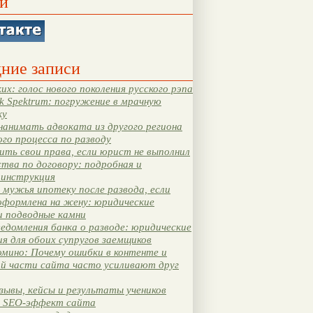
и
ние записи
их: голос нового поколения русского рэпа
k Spektrum: погружение в мрачную
ку
нанимать адвоката из другого региона
ого процесса по разводу
ть свои права, если юрист не выполнил
тва по договору: подробная и
 инструкция
мужья ипотеку после развода, если
оформлена на жену: юридические
и подводные камни
едомления банка о разводе: юридические
я для обоих супругов заемщиков
мино: Почему ошибки в контенте и
ой части сайта часто усиливают друг
зывы, кейсы и результаты учеников
 SEO-эффект сайта