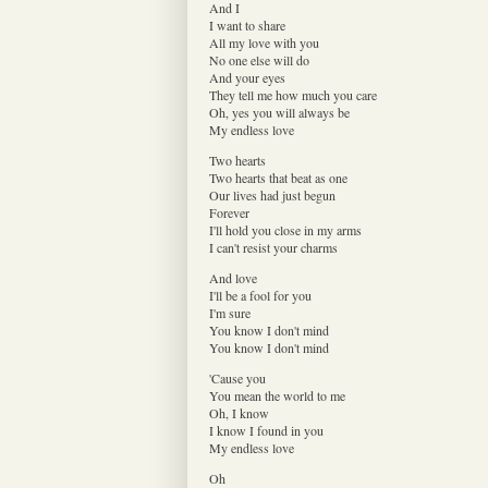
And I
I want to share
All my love with you
No one else will do
And your eyes
They tell me how much you care
Oh, yes you will always be
My endless love
Two hearts
Two hearts that beat as one
Our lives had just begun
Forever
I'll hold you close in my arms
I can't resist your charms
And love
I'll be a fool for you
I'm sure
You know I don't mind
You know I don't mind
'Cause you
You mean the world to me
Oh, I know
I know I found in you
My endless love
Oh