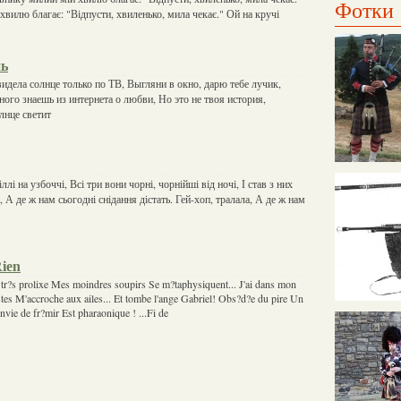
Фотки
хвилю благає: "Відпусти, хвиленько, мила чекає." Ой на кручі
нь
видела солнце только по ТВ, Выгляни в окно, дарю тебе лучик,
ного знаешь из интернета о любви, Но это не твоя история,
лнце светит
ллі на узбоччі, Всі три вони чорні, чорнійші від ночі, І став з них
, А де ж нам сьогодні снідання дістать. Гей-хоп, тралала, А де ж нам
Rien
 tr?s prolixe Mes moindres soupirs Se m?taphysiquent... J'ai dans mon
stes M'accroche aux ailes... Et tombe l'ange Gabriel! Obs?d?e du pire Un
nvie de fr?mir Est pharaonique ! ...Fi de