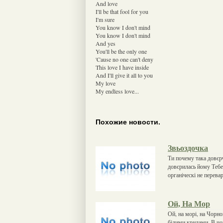
And love
I'll be that fool for you
I'm sure
You know I don't mind
You know I don't mind
And yes
You'll be the only one
'Cause no one can't deny
This love I have inside
And I'll give it all to you
My love
My endless love...
Похожие новости.
Звьоздочка
Ти почему така довєр
довєрилась йому Тебе 
органіческі не перева
Ой, На Мор
Ой, на морі, на Чорн
білими крилами. В чо