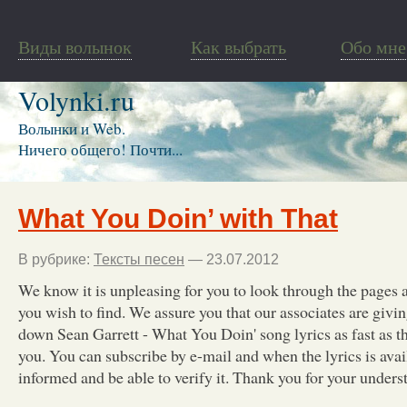
Виды волынок
Как выбрать
Обо мне
Volynki.ru
Волынки и Web.
Ничего общего! Почти...
What You Doin’ with That
В рубрике:
Тексты песен
— 23.07.2012
We know it is unpleasing for you to look through the pages a
you wish to find. We assure you that our associates are givin
down Sean Garrett - What You Doin' song lyrics as fast as th
you. You can subscribe by e-mail and when the lyrics is avai
informed and be able to verify it. Thank you for your unders