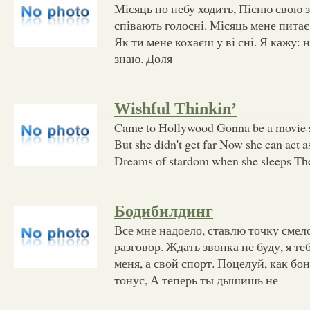
Місяць по небу ходить, Пісню свою з
співають голосні. Місяць мене питає:
Як ти мене кохаєш у ві сні. Я кажу: ні
знаю. Доля
Wishful Thinkin’
Came to Hollywood Gonna be a movie st
But she didn't get far Now she can act 
Dreams of stardom when she sleeps The
Бодибилдинг
Все мне надоело, ставлю точку смел
разговор. Ждать звонка не буду, я те
меня, а свой спорт. Поцелуй, как б
тонус, А теперь ты дышишь не